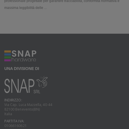
professionale progettate per garantire tracciabilità, conformità normativa e
massima leggibilità delle ...
UNA DIVISIONE DI
INDIRIZZO:
Via Cap. Luca Mazzella, 40-44
82100 Benevento(BN)
Italia
PARTITA IVA:
01066160621