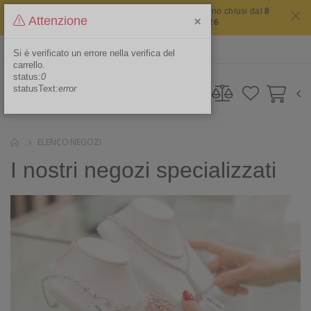
Il sito non chiude mai ma i nostri uffici saranno chiusi dal
8
×
Attenzione
agosto 2026 al 16 agosto 2026
ITA
Area Riservata
Si è verificato un errore nella verifica del
carrello.
status:
0
statusText:
error
ELENCO NEGOZI
I nostri negozi specializzati