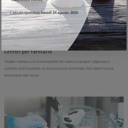
dalla nostra volontà.
L’attività riprenderà
lunedì 24 agosto 2026
.
Lettori per farmacie
Gestite i farmaci con la tracciabilità dei codici a barreper migliorare il
controllo dell’inventario, la sicurezza e la conformità. Non fatevi trovare
impreparati alle nuove ...