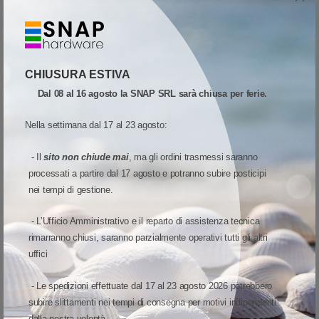
CHIUSURA ESTIVA
Lettori di barcode per applicazioni sanitarie
Dal 08 al 16 agosto la SNAP SRL sarà chiusa per ferie.
Gli scanner per il settore sanitario sono progettati per funzionare per tutto il
turno, per lavorare silenziosamente durante la notte e per offrire la massima
Nella settimana dal 17 al 23 agosto:
protezione contro la diffusione delle ...
- Il
sito non chiude mai
, ma gli ordini trasmessi saranno
processati a partire dal 17 agosto e potranno subire posticipi
nei tempi di gestione.
- L’Ufficio Amministrativo e il reparto di assistenza tecnica
rimarranno chiusi, saranno parzialmente operativi tutti gli altri
uffici
- Le spedizioni effettuate dal 17 al 23 agosto 2026 potrebbero
subire slittamenti nei tempi di consegna per motivi indipendenti