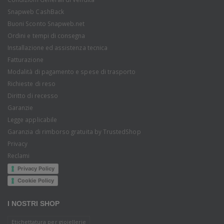
Snapweb CashBack
Buoni Sconto Snapweb.net
Ordini e tempi di consegna
Installazione ed assistenza tecnica
Fatturazione
Modalità di pagamento e spese di trasporto
Richieste di reso
Diritto di recesso
Garanzie
Legge applicabile
Garanzia di rimborso gratuita by TrustedShop
Privacy
Reclami
Privacy Policy
Cookie Policy
I NOSTRI SHOP
Etichettatura per gioiellerie