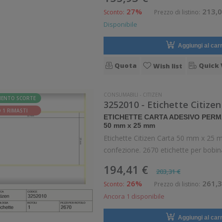
27%
213,0
Sconto:
Prezzo di listino:
Disponibile
Aggiungi al carr
Quota
Quick 
Wish list
CONSUMABILI
-
CITIZEN
MENTO SCORTE
3252010 - Etichette Citizen
 1 RIMASTI
ETICHETTE CARTA ADESIVO PER
50 mm x 25 mm
Etichette Citizen Carta 50 mm x 25 m
confezione. 2670 etichette per bobin
Diametro interno: 25 mm. Diametro 
194,41 €
203,31 €
Confezion
26%
261,3
Sconto:
Prezzo di listino:
Ancora 1 disponibile
Aggiungi al carr