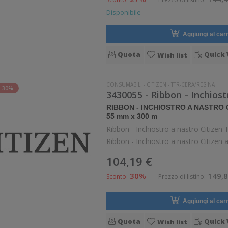
Disponibile
Aggiungi al carr
Quota
Quick 
Wish list
CONSUMABILI
-
CITIZEN
-
TTR-CERA/RESINA
 30%
3430055 - Ribbon - Inchios
RIBBON - INCHIOSTRO A NASTRO
55 mm x 300 m
Ribbon - Inchiostro a nastro Citiz
Ribbon - Inchiostro a nastro Citizen 
104,19 €
30%
149,8
Sconto:
Prezzo di listino:
Aggiungi al carr
Quota
Quick 
Wish list