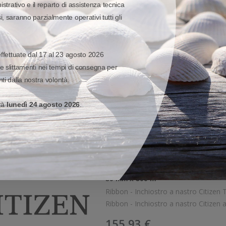
110 mm x 450 m
istrativo e il reparto di assistenza tecnica
Ribbon - Inchiostro a nastro Citiz
, saranno parzialmente operativi tutti gli
Ribbon - Inchiostro a nastro Citizen 
148,90 €
effettuate dal 17 al 23 agosto 2026
30%
214,1
Sconto:
Prezzo di listino:
e slittamenti nei tempi di consegna per
Pronta consegna
ti dalla nostra volontà.
Aggiungi al carr
erà
lunedì 24 agosto 2026
.
Quota
Quick 
Wish list
CONSUMABILI
-
CITIZEN
-
TTR-CERA/RESINA
3430080 - Ribbon - Inchios
RIBBON - INCHIOSTRO A NASTRO
80 mm x 300 m
Ribbon - Inchiostro a nastro Citiz
Ribbon - Inchiostro a nastro Citizen 
155,93 €