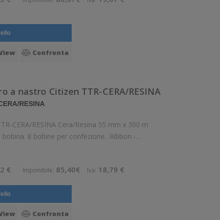
ello
View
Confronta
tro a nastro Citizen TTR-CERA/RESINA
 CERA/RESINA
en TTR-CERA/RESINA Cera/Resina 55 mm x 300 m
a bobina. 8 bobine per confezione. .Ribbon -
Inchiostro a nastro in cera/resina. Diametro interno: 25 mm. Tipo: Inchiostro Confezi
2 €
85,40€
18,79 €
Imponibile:
Iva:
ello
View
Confronta