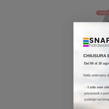
SCONTO
CHIUSURA 
Dal 08 al 16 ag
Nella settimana d
- Il
sito non ch
processati a par
SCONTO
posticipi nei tem