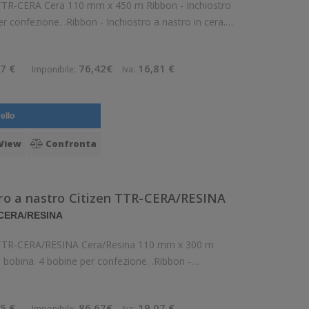
n TTR-CERA Cera 110 mm x 450 m Ribbon - Inchiostro
r confezione. .Ribbon - Inchiostro a nastro in cera.
Diametro interno: 25 mm. Tipo: Inchiostro Confezionamento: Bobina P
7 €
76,42€
16,81 €
Imponibile:
Iva:
ello
View
Confronta
tro a nastro Citizen TTR-CERA/RESINA
 CERA/RESINA
en TTR-CERA/RESINA Cera/Resina 110 mm x 300 m
a bobina. 4 bobine per confezione. .Ribbon -
Inchiostro a nastro in cera/resina. Diametro interno: 25 mm. Tipo: Inchiostro Confez
5 €
86,67€
19,07 €
Imponibile:
Iva: