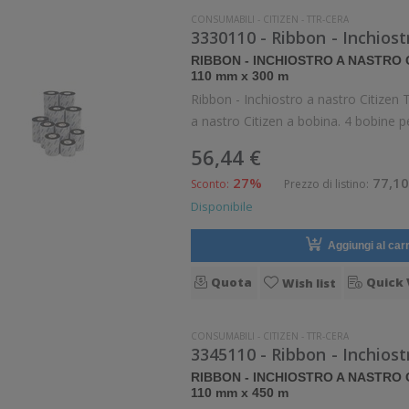
CONSUMABILI
-
CITIZEN
-
TTR-CERA
3330110 - Ribbon - Inchios
RIBBON - INCHIOSTRO A NASTRO
110 mm x 300 m
Ribbon - Inchiostro a nastro Citize
a nastro Citizen a bobina. 4 bobine pe
56,44 €
27%
77,10
Sconto:
Prezzo di listino:
Disponibile
Aggiungi al carr
Quota
Quick 
Wish list
CONSUMABILI
-
CITIZEN
-
TTR-CERA
3345110 - Ribbon - Inchios
RIBBON - INCHIOSTRO A NASTRO
110 mm x 450 m