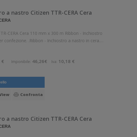
tro a nastro Citizen TTR-CERA Cera
 CERA
n TTR-CERA Cera 110 mm x 300 m Ribbon - Inchiostro
r confezione. .Ribbon - Inchiostro a nastro in cera.
Diametro interno: 25 mm. Tipo: Inchiostro Confezionamento: Bobina P
 €
46,26€
10,18 €
Imponibile:
Iva:
ello
View
Confronta
tro a nastro Citizen TTR-CERA Cera
 CERA