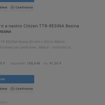
View
Confronta
tro a nastro Citizen TTR-RESINA Resina
RESINA
sina 80 mm x 300 m Ribbon -
 8 bobine per confezione. .Ribbon - Inchiostro a
nastro in resina . Diametro interno: 25 mm. Tipo: Inchiostro Confezionamento: Bob
9 €
188,64€
41,50 €
Imponibile:
Iva:
ello
View
Confronta
ERMICA