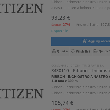
Ribbon - Inchiostro a nastro Citize
a nastro Citizen a bobina. 4 bobine pe
93,23 €
27%
127,3
Sconto:
Prezzo di listino:
Disponibile
Aggiungi al carr
Quota
Quick 
Wish list
CONSUMABILI
-
CITIZEN
-
TTR-CERA/RESINA
3430110 - Ribbon - Inchios
RIBBON - INCHIOSTRO A NASTRO
110 mm x 300 m
Ribbon - Inchiostro a nastro Citiz
Ribbon - Inchiostro a nastro Citizen 
105,74 €
27%
144,4
Sconto:
Prezzo di listino: