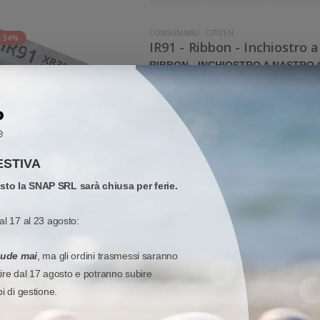
CONSUMABILI
-
CITIZEN
 34%
IR91 - Ribbon - Inchiostro 
RIBBON - INCHIOSTRO A NASTRO
1 dm x 1 dm x 1 mm
Ribbon - Inchiostro a nastro Citizen Cera 1 dm x
nastro Citizen in Cartuccia. 20 pezzi 
115,95 €
34%
175,6
Sconto:
Prezzo di listino:
ESTIVA
Pronta consegna
osto la SNAP SRL sarà chiusa per ferie.
Aggiungi al carr
al 17 al 23 agosto:
Quota
Quick 
Wish list
iude mai
, ma gli ordini trasmessi saranno
tire dal 17 agosto e potranno subire
CONSUMABILI
-
CITIZEN
-
TTR-CERA/RESINA
 30%
pi di gestione.
3445110 - Ribbon - Inchios
RIBBON - INCHIOSTRO A NASTRO