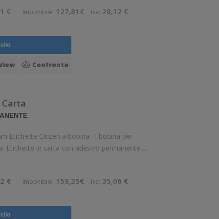
1 €
127,81€
28,12 €
Imponibile:
Iva:
ello
View
Confronta
 Carta
MANENTE
m Etichette Citizen a bobina. 1 bobina per
a. Etichette in carta con adesivo permanente.
esterno: 127 mm. Tipo: Supporto di stampa
2 €
159,35€
35,06 €
Imponibile:
Iva:
ello