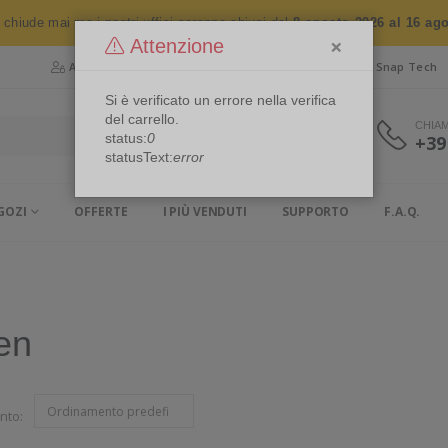
n chiude mai ma i nostri uffici saranno chiusi dal
8 agosto 2026 al 16 ag
×
Attenzione
Area Riservata
Chi siamo
Snap Security
Snap Tech
Si è verificato un errore nella verifica
del carrello.
CHIA
status:
0
+39
statusText:
error
GOZI
OFFERTE
I PIÙ VENDUTI
SUPPORTO
F.A.Q.
en
nto: