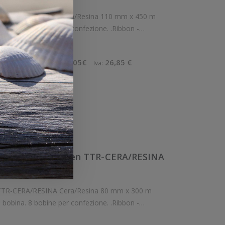
en TTR-CERA/RESINA Cera/Resina 110 mm x 450 m
a bobina. 4 bobine per confezione. .Ribbon -
Inchiostro a nastro in cera/resina. Diametro interno: 25 mm. Tipo: Inchiostro Confez
1 €
122,05€
26,85 €
Imponibile:
Iva:
ello
View
Confronta
tro a nastro Citizen TTR-CERA/RESINA
 CERA/RESINA
en TTR-CERA/RESINA Cera/Resina 80 mm x 300 m
a bobina. 8 bobine per confezione. .Ribbon -
Inchiostro a nastro in cera/resina. Diametro interno: 25 mm. Tipo: Inchiostro Confezi