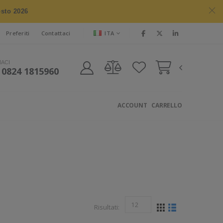
osto 2026
ITA
Preferiti
Contattaci
MACI
 0824 1815960
ACCOUNT
CARRELLO
Risultati: