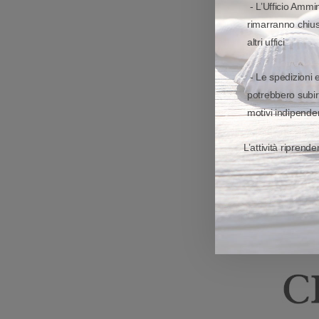
- L’Ufficio Ammin
rimarranno chiusi
altri uffici
- Le spedizioni 
potrebbero subir
motivi indipenden
L’attività riprend