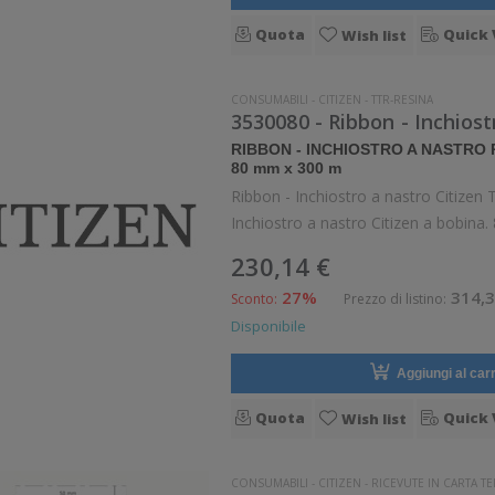
Quota
Quick 
Wish list
CONSUMABILI
-
CITIZEN
-
TTR-RESINA
3530080 - Ribbon - Inchios
RIBBON - INCHIOSTRO A NASTRO 
80 mm x 300 m
Ribbon - Inchiostro a nastro Citizen TTR-RESINA Re
Inchiostro a nastro Citizen a bobina.
230,14 €
27%
314,3
Sconto:
Prezzo di listino:
Disponibile
Aggiungi al carr
Quota
Quick 
Wish list
CONSUMABILI
-
CITIZEN
-
RICEVUTE IN CARTA T