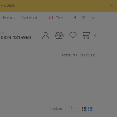
osto 2026
ITA
Preferiti
Contattaci
MACI
 0824 1815960
ACCOUNT
CARRELLO
Risultati: