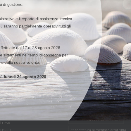
pi di gestione.
istrativo e il reparto di assistenza tecnica
, saranno parzialmente operativi tutti gli
effettuate dal 17 al 23 agosto 2026
e slittamenti nei tempi di consegna per
ONI DI VENDITA
I NOSTRI SHOP
ti dalla nostra volontà.
tti sono riservati
Etichettatura per gioiellerie
 Generali di Vendita
erà
lunedì 24 agosto 2026
.
Tracciamento ed identificazione per 
strutture sanitarie
CashBack
nto Snapweb.net
Etichette per laboratori analisi clinich
empi di consegna
Etichettatura alimentare speciale surg
one ed assistenza tecnica
ne
Etichettatura per negozi di ottica
i pagamento e spese di trasporto
Etichettatura Antimanomissione
i reso
recesso
Etichettatura alimentare ortofrutta