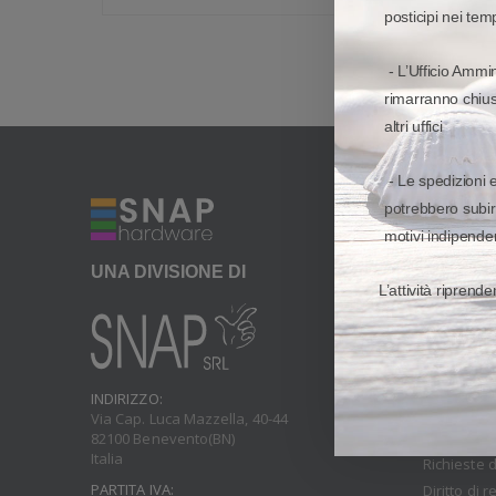
posticipi nei tem
- L’Ufficio Ammin
rimarranno chiusi
altri uffici
- Le spedizioni 
potrebbero subir
CONDIZI
motivi indipenden
Tutti i diri
UNA DIVISIONE DI
Condizioni
L’attività riprend
Snapweb 
Buoni Sco
Ordini e t
Installazi
INDIRIZZO:
Fatturazio
Via Cap. Luca Mazzella, 40-44
Modalità d
82100 Benevento(BN)
Italia
Richieste d
PARTITA IVA:
Diritto di 