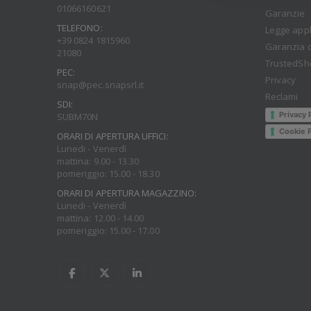
01066160621
Garanzie
TELEFONO:
Legge appl
+39 0824 1815960
Garanzia d
21080
TrustedSh
PEC:
Privacy
snap@pec.snapsrl.it
Reclami
SDI:
Privacy 
SUBM70N
Cookie P
ORARI DI APERTURA UFFICI:
Lunedi - Venerdì
mattina: 9.00 - 13.30
pomeriggio: 15.00 - 18.30
ORARI DI APERTURA MAGAZZINO:
Lunedi - Venerdì
mattina: 12.00 - 14.00
pomeriggio: 15.00 - 17.00