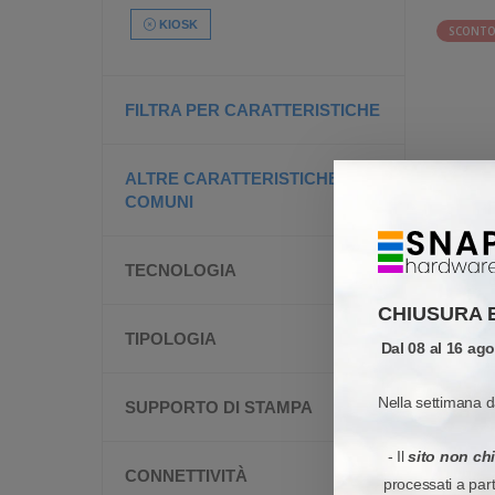
KIOSK
SCONTO
FILTRA PER CARATTERISTICHE
ALTRE CARATTERISTICHE
COMUNI
TECNOLOGIA
CHIUSURA 
TIPOLOGIA
Dal 08 al 16 ag
Nella settimana d
SUPPORTO DI STAMPA
Risultati:
- Il
sito non ch
CONNETTIVITÀ
processati a par