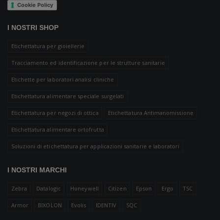
Cookie Policy
I NOSTRI SHOP
Etichettatura per gioiellerie
Tracciamento ed identificazione per le strutture sanitarie
Etichette per laboratori analisi cliniche
Etichettatura alimentare speciale surgelati
Etichettatura per negozi di ottica
Etichettatura Antimanomissione
Etichettatura alimentare ortofrutta
Soluzioni di etichettatura per applicazioni sanitarie e laboratori
I NOSTRI MARCHI
Zebra
Datalogic
Honeywell
Citizen
Epson
Ergo
TSC
Armor
BIXOLON
Evolis
IDENTIV
SQC