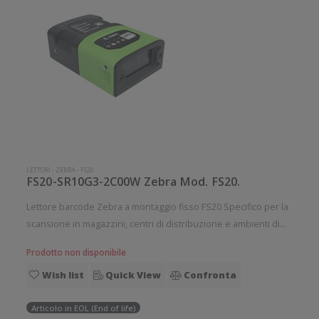
LETTORI
-
ZEBRA
-
FS20
FS20-SR10G3-2C00W Zebra Mod. FS20.
Lettore barcode Zebra a montaggio fisso FS20 Specifico per la
scansione in magazzini, centri di distribuzione e ambienti di
produzione in cui gli articoli si muovono lungo un nastro
Prodotto non disponibile
trasportatore o una catena di montaggio. Gli scanner a
Wish list
Quick View
Confronta
montaggio f
Articolo in EOL (End of life)