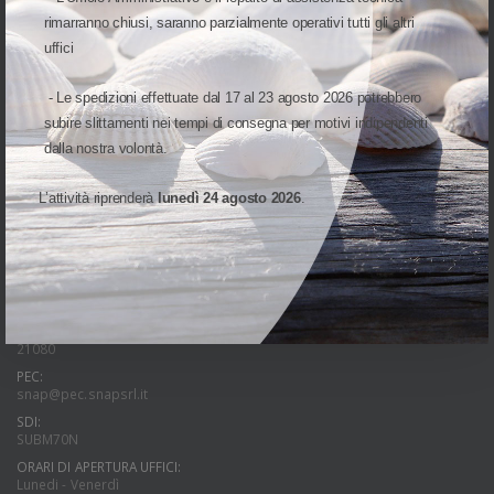
rimarranno chiusi, saranno parzialmente operativi tutti gli altri
uffici
UNA DIVISIONE DI
- Le spedizioni effettuate dal 17 al 23 agosto 2026 potrebbero
subire slittamenti nei tempi di consegna per motivi indipendenti
dalla nostra volontà.
INDIRIZZO:
L’attività riprenderà
lunedì 24 agosto 2026
.
Via Cap. Luca Mazzella, 40-44
82100 Benevento(BN)
Italia
PARTITA IVA:
01066160621
TELEFONO:
+39 0824 1815960
21080
PEC:
snap@pec.snapsrl.it
SDI:
SUBM70N
ORARI DI APERTURA UFFICI:
Lunedi - Venerdì