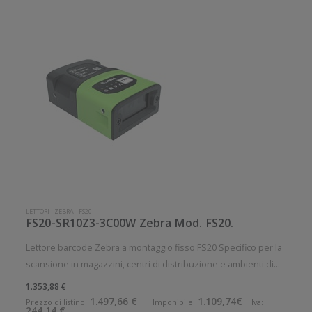
LETTORI
-
ZEBRA
-
FS20
FS20-SR10Z3-3C00W Zebra Mod. FS20.
Lettore barcode Zebra a montaggio fisso FS20 Specifico per la
scansione in magazzini, centri di distribuzione e ambienti di
produzione in cui gli articoli si muovono lungo un nastro
1.353,88 €
trasportatore o una catena di montaggio. Gli scanner a
1.497,66 €
1.109,74€
Prezzo di listino:
Imponibile:
Iva:
244,14 €