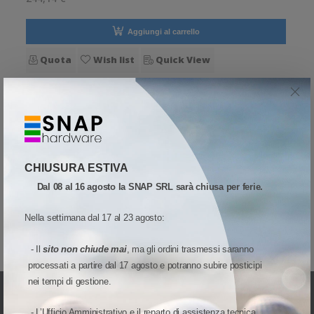
montaggio f
Aggiungi al carrello
Quota
Wish list
Quick View
Confronta
(curren
1
CHIUSURA ESTIVA
Dal 08 al 16 agosto la SNAP SRL sarà chiusa per ferie.
Nella settimana dal 17 al 23 agosto:
- Il
sito non chiude mai
, ma gli ordini trasmessi saranno
processati a partire dal 17 agosto e potranno subire posticipi
nei tempi di gestione.
- L’Ufficio Amministrativo e il reparto di assistenza tecnica