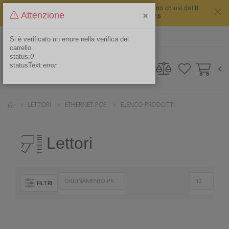
Il sito non chiude mai ma i nostri uffici saranno chiusi dal
8
×
Attenzione
agosto 2026 al 16 agosto 2026
ITA
Area Riservata
Si è verificato un errore nella verifica del
carrello.
status:
0
statusText:
error
LETTORI
ETHERNET POE
ELENCO PRODOTTI
Lettori
FILTRI