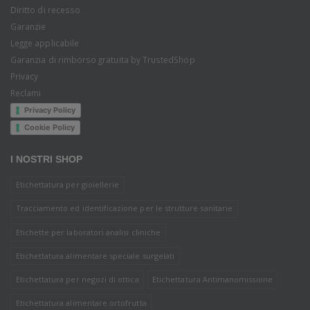
Diritto di recesso
Garanzie
Legge applicabile
Garanzia di rimborso gratuita by TrustedShop
Privacy
Reclami
Privacy Policy
Cookie Policy
I NOSTRI SHOP
Etichettatura per gioiellerie
Tracciamento ed identificazione per le strutture sanitarie
Etichette per laboratori analisi cliniche
Etichettatura alimentare speciale surgelati
Etichettatura per negozi di ottica
Etichettatura Antimanomissione
Etichettatura alimentare ortofrutta