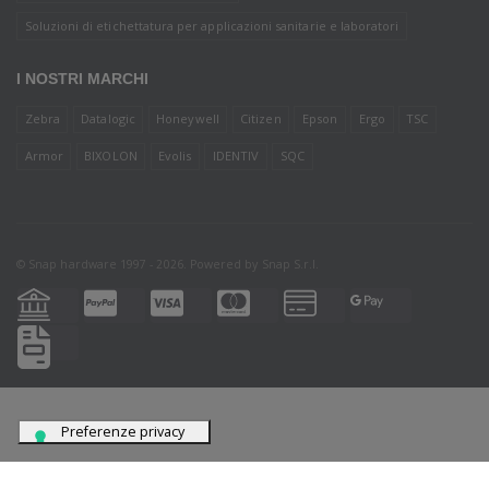
Soluzioni di etichettatura per applicazioni sanitarie e laboratori
I NOSTRI MARCHI
Zebra
Datalogic
Honeywell
Citizen
Epson
Ergo
TSC
Armor
BIXOLON
Evolis
IDENTIV
SQC
© Snap hardware 1997 - 2026. Powered by
Snap S.r.l.