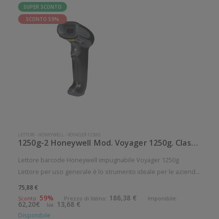
SUPER SCONTO
SCONTO 59%
LETTORI
-
HONEYWELL
-
VOYAGER 1250G
1250g-2 Honeywell Mod. Voyager 1250g. Classificazione: Impugnabile.
Lettore barcode Honeywell impugnabile Voyager 1250g
Lettore per uso generale è lo strumento ideale per le aziende
che desiderano migliorare le applicazioni quotidiane di lettura
75,88 €
dei codici a barre. Angolo di scansione verticale: 1° Angolo di
59%
186,38 €
Sconto:
Prezzo di listino:
Imponibile:
62,20€
13,68 €
Iva:
sca
Disponibile