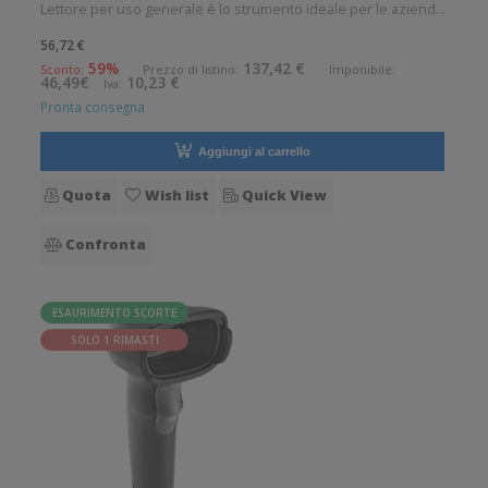
Lettore per uso generale è lo strumento ideale per le aziende
che desiderano migliorare le applicazioni quotidiane di lettura
56,72 €
dei codici a barre. Angolo di scansione verticale: 1° Angolo di
59%
137,42 €
Sconto:
Prezzo di listino:
Imponibile:
46,49€
10,23 €
Iva:
sc
Pronta consegna
Aggiungi al carrello
Quota
Wish list
Quick View
Confronta
ESAURIMENTO SCORTE
SOLO 1 RIMASTI