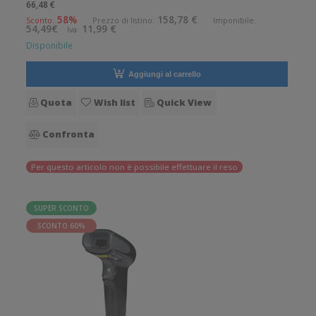
66,48 €
dei codici a barre. Angolo di scansione verticale: 1° Angolo di
58%
158,78 €
Sconto:
Prezzo di listino:
Imponibile:
54,49€
11,99 €
Iva:
sc
Disponibile
Aggiungi al carrello
Quota
Wish list
Quick View
Confronta
Per questo articolo non è possibile effettuare il reso
SUPER SCONTO
SCONTO 60%