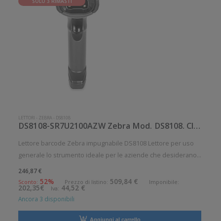
SOLO 3 RIMASTI
LETTORI
-
ZEBRA
-
DS8108
DS8108-SR7U2100AZW Zebra Mod. DS8108. Classificazione: Impugnabile.
Lettore barcode Zebra impugnabile DS8108 Lettore per uso
generale lo strumento ideale per le aziende che desiderano
migliorare le applicazioni quotidiane di lettura dei codici a
246,87 €
barre. Lettura QrCode abilitata. Alto grado di robustezza.
52%
509,84 €
Sconto:
Prezzo di listino:
Imponibile:
202,35€
44,52 €
Iva:
Angolo d
Ancora 3 disponibili
Aggiungi al carrello