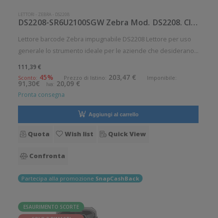
LETTORI
-
ZEBRA
-
DS2208
DS2208-SR6U2100SGW Zebra Mod. DS2208. Classificazione: Impugnabile.
Lettore barcode Zebra impugnabile DS2208 Lettore per uso
generale lo strumento ideale per le aziende che desiderano
migliorare le applicazioni quotidiane di lettura dei codici a
111,39 €
barre. Lettura QrCode abilitata. Angolo di scansione verticale:
45%
203,47 €
Sconto:
Prezzo di listino:
Imponibile:
91,30€
20,09 €
Iva:
24.
Pronta consegna
Aggiungi al carrello
Quota
Wish list
Quick View
Confronta
Partecipa alla promozione
SnapCashBack
ESAURIMENTO SCORTE