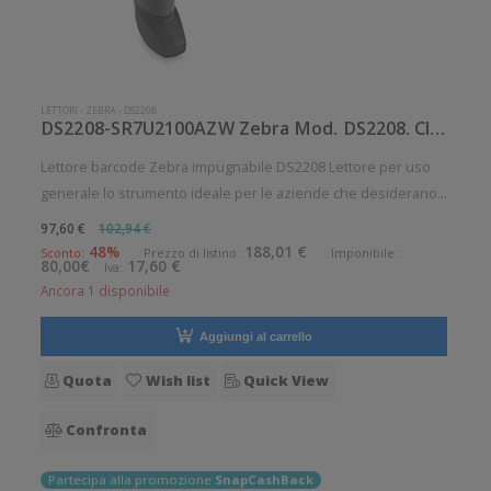
LETTORI
-
ZEBRA
-
DS2208
DS2208-SR7U2100AZW Zebra Mod. DS2208. Classificazione: Impugnabile.
Lettore barcode Zebra impugnabile DS2208 Lettore per uso
generale lo strumento ideale per le aziende che desiderano
migliorare le applicazioni quotidiane di lettura dei codici a
97,60 €
102,94 €
barre. Lettura QrCode abilitata. Angolo di scansione verticale:
48%
188,01 €
Sconto:
Prezzo di listino:
Imponibile:
80,00€
17,60 €
Iva:
24.
Ancora 1 disponibile
Aggiungi al carrello
Quota
Wish list
Quick View
Confronta
Partecipa alla promozione
SnapCashBack