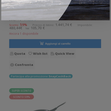
Lettore barcode Zebra impugnabile DS8178 Lettore per uso
generale lo strumento ideale per le aziende che desiderano
migliorare le applicazioni quotidiane di lettura dei codici a
586,14 €
613,05 €
barre. Lettura QrCode abilitata. Alto grado di robustezza.
59%
1.441,74 €
Sconto:
Prezzo di listino:
Imponibile:
480,44€
105,70 €
Iva:
Collegamen
Ancora 1 disponibile
Aggiungi al carrello
Quota
Wish list
Quick View
Confronta
Partecipa alla promozione
SnapCashBack
SUPER SCONTO
SCONTO 59%