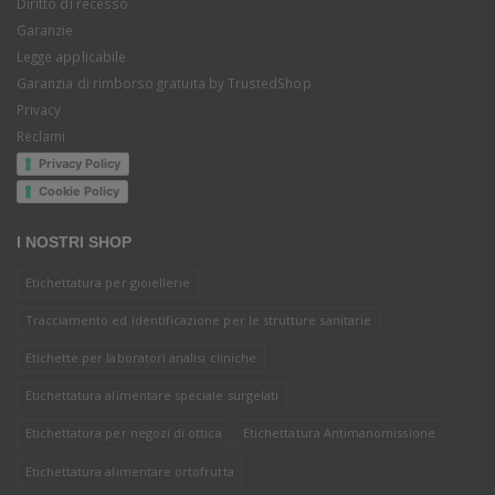
Diritto di recesso
Garanzie
Legge applicabile
Garanzia di rimborso gratuita by TrustedShop
Privacy
Reclami
Privacy Policy
Cookie Policy
I NOSTRI SHOP
Etichettatura per gioiellerie
Tracciamento ed identificazione per le strutture sanitarie
Etichette per laboratori analisi cliniche
Etichettatura alimentare speciale surgelati
Etichettatura per negozi di ottica
Etichettatura Antimanomissione
Etichettatura alimentare ortofrutta