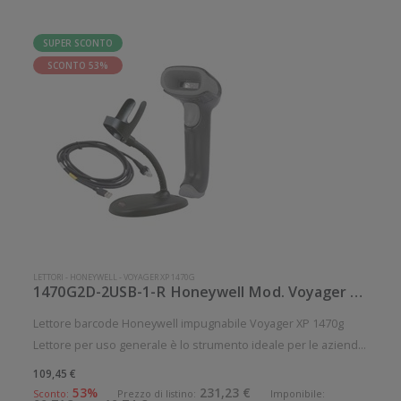
SUPER SCONTO
SCONTO 53%
LETTORI
-
HONEYWELL
-
VOYAGER XP 1470G
1470G2D-2USB-1-R Honeywell Mod. Voyager XP 1470g.
Lettore barcode Honeywell impugnabile Voyager XP 1470g
Lettore per uso generale è lo strumento ideale per le aziende
che desiderano migliorare le applicazioni quotidiane di lettura
109,45 €
dei codici a barre. Lettura QrCode abilitata. Alto grado di
53%
231,23 €
Sconto:
Prezzo di listino:
Imponibile: