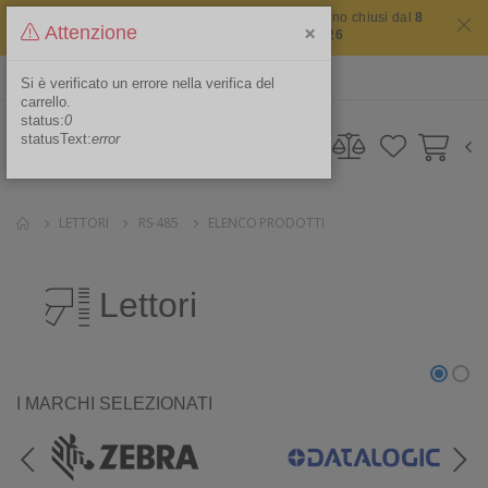
Il sito non chiude mai ma i nostri uffici saranno chiusi dal
8
×
Attenzione
agosto 2026 al 16 agosto 2026
ITA
Area Riservata
Si è verificato un errore nella verifica del
carrello.
status:
0
statusText:
error
LETTORI
RS-485
ELENCO PRODOTTI
Lettori
I MARCHI SELEZIONATI