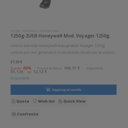
LETTORI
-
HONEYWELL
-
VOYAGER 1250G
1250g-2USB Honeywell Mod. Voyager 1250g.
Lettore barcode Honeywell impugnabile Voyager 1250g
Lettore per uso generale è lo strumento ideale per le aziende
che desiderano migliorare le applicazioni quotidiane di lettura
67,25 €
dei codici a barre. Angolo di scansione verticale: 1° Angolo di
60%
166,15 €
Sconto:
Prezzo di listino:
Imponibile:
55,12€
12,13 €
Iva:
sca
Disponibile
Aggiungi al carrello
Quota
Wish list
Quick View
Confronta