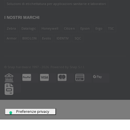
Soluzioni di etichettatura per applicazioni sanitarie e laboratori
I NOSTRI MARCHI
Zebra
Datalogic
Honeywell
Citizen
Epson
Ergo
TSC
Armor
BIXOLON
Evolis
IDENTIV
SQC
© Snap hardware 1997 - 2026. Powered by
Snap S.r.l.