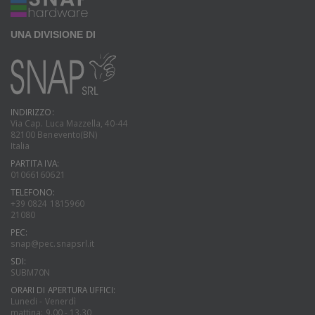
UNA DIVISIONE DI
INDIRIZZO:
Via Cap. Luca Mazzella, 40-44
82100 Benevento(BN)
Italia
PARTITA IVA:
01066160621
TELEFONO:
+39 0824 1815960
21080
PEC:
snap@pec.snapsrl.it
SDI:
SUBM70N
ORARI DI APERTURA UFFICI:
Lunedi - Venerdì
mattina: 9.00 - 13.30