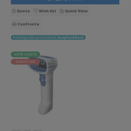
Quota
Wish list
Quick View
Confronta
Partecipa alla promozione
SnapCashBack
SUPER SCONTO
SCONTO 53%
LETTORI
-
ZEBRA
-
DS8108