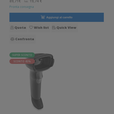
89,71€
19,74 €
Iva:
robuste
Pronta consegna
Aggiungi al carrello
Quota
Wish list
Quick View
Confronta
SUPER SCONTO
SCONTO 45%