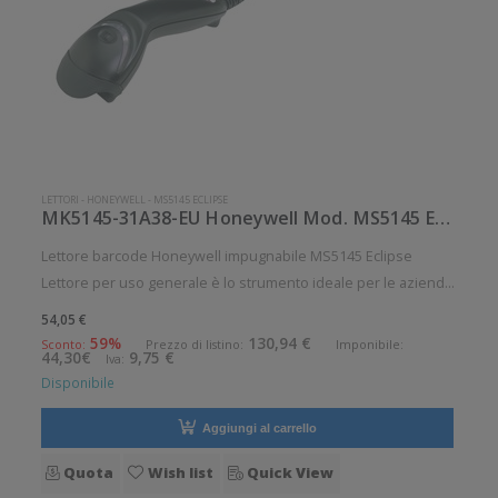
LETTORI
-
HONEYWELL
-
MS5145 ECLIPSE
MK5145-31A38-EU Honeywell Mod. MS5145 Eclipse.
Lettore barcode Honeywell impugnabile MS5145 Eclipse
Lettore per uso generale è lo strumento ideale per le aziende
che desiderano migliorare le applicazioni quotidiane di lettura
54,05 €
dei codici a barre. Angolo di scansione verticale: 1° Angolo di
59%
130,94 €
Sconto:
Prezzo di listino:
Imponibile:
44,30€
9,75 €
Iva:
sc
Disponibile
Aggiungi al carrello
Quota
Wish list
Quick View