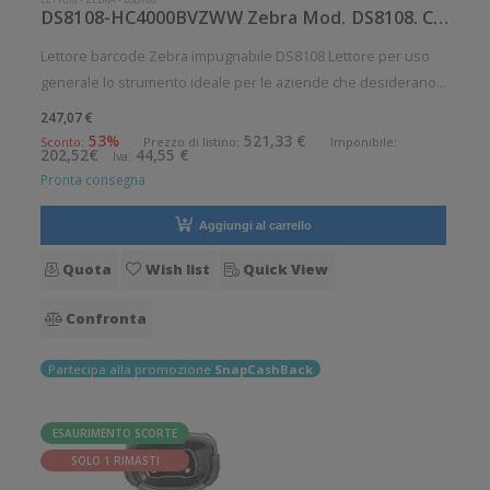
DS8108-HC4000BVZWW Zebra Mod. DS8108. Classificazione: Impugnabile.
Lettore barcode Zebra impugnabile DS8108 Lettore per uso
generale lo strumento ideale per le aziende che desiderano
migliorare le applicazioni quotidiane di lettura dei codici a
247,07 €
barre. Lettura QrCode abilitata. Specifica per applicazioni
53%
521,33 €
Sconto:
Prezzo di listino:
Imponibile:
202,52€
44,55 €
Iva:
sanitarie
Pronta consegna
Aggiungi al carrello
Quota
Wish list
Quick View
Confronta
Partecipa alla promozione
SnapCashBack
ESAURIMENTO SCORTE
SOLO 1 RIMASTI