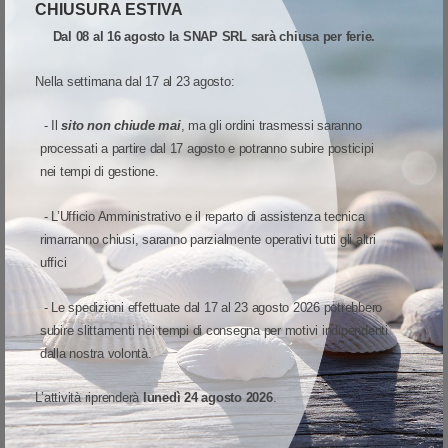
Quota
Wish list
Quick View
CHIUSURA ESTIVA
Dal 08 al 16 agosto la SNAP SRL sarà chiusa per ferie.
Confronta
Nella settimana dal 17 al 23 agosto:
Partecipa alla promozione
SnapCashBack
- Il
sito non chiude mai
, ma gli ordini trasmessi saranno
processati a partire dal 17 agosto e potranno subire posticipi
ESAURIMENTO SCORTE
nei tempi di gestione.
SOLO 1 RIMASTI
- L’Ufficio Amministrativo e il reparto di assistenza tecnica
rimarranno chiusi, saranno parzialmente operativi tutti gli altri
uffici
- Le spedizioni effettuate dal 17 al 23 agosto 2026 potrebbero
subire slittamenti nei tempi di consegna per motivi indipendenti
dalla nostra volontà.
L’attività riprenderà
lunedì 24 agosto 2026
.
LETTORI
-
ZEBRA
-
DS8178
DS8178-SR7U2100PFW Zebra Mod. DS8178. Classificazione: Impugnabile.