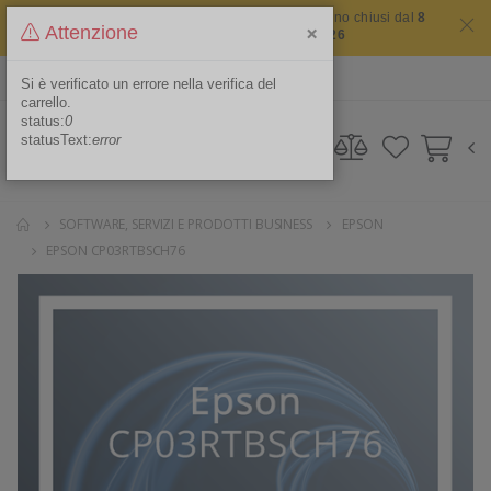
Il sito non chiude mai ma i nostri uffici saranno chiusi dal
8
×
Attenzione
agosto 2026 al 16 agosto 2026
ITA
Area Riservata
Si è verificato un errore nella verifica del
carrello.
status:
0
statusText:
error
SOFTWARE, SERVIZI E PRODOTTI BUSINESS
EPSON
EPSON CP03RTBSCH76