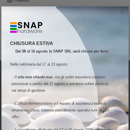
COMPARA
Acquisto Protetto!
Garanzia di rimborso gratuita
Il tuo ordine è assicurato Gratuitamente fino a 2.500€ in caso di
mancata consegna o mancato reso.
... dimmi di più
GALLERIA MEDIA ED IMMAGINI
RICHIESTA INFORMAZIONI
CHIUSURA ESTIVA
Dal 08 al 16 agosto la SNAP SRL sarà chiusa per ferie.
Nella settimana dal 17 al 23 agosto:
- Il
sito non chiude mai
, ma gli ordini trasmessi saranno
processati a partire dal 17 agosto e potranno subire posticipi
nei tempi di gestione.
UNA DIVISIONE DI
- L’Ufficio Amministrativo e il reparto di assistenza tecnica
rimarranno chiusi, saranno parzialmente operativi tutti gli altri
uffici
INDIRIZZO:
- Le spedizioni effettuate dal 17 al 23 agosto 2026 potrebbero