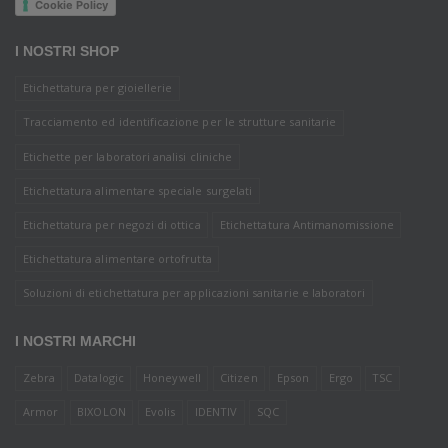
Cookie Policy
I NOSTRI SHOP
Etichettatura per gioiellerie
Tracciamento ed identificazione per le strutture sanitarie
Etichette per laboratori analisi cliniche
Etichettatura alimentare speciale surgelati
Etichettatura per negozi di ottica
Etichettatura Antimanomissione
Etichettatura alimentare ortofrutta
Soluzioni di etichettatura per applicazioni sanitarie e laboratori
I NOSTRI MARCHI
Zebra
Datalogic
Honeywell
Citizen
Epson
Ergo
TSC
Armor
BIXOLON
Evolis
IDENTIV
SQC