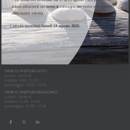
Via Cap. Luca Mazzella, 40-44
82100 Benevento(BN)
subire slittamenti nei tempi di consegna per motivi indipendenti
Italia
dalla nostra volontà.
PARTITA IVA:
01066160621
L’attività riprenderà
lunedì 24 agosto 2026
.
TELEFONO:
+39 0824 1815960
21080
PEC:
snap@pec.snapsrl.it
SDI:
SUBM70N
ORARI DI APERTURA UFFICI:
Lunedi - Venerdì
mattina: 9.00 - 13.30
pomeriggio: 15.00 - 18.30
ORARI DI APERTURA MAGAZZINO:
Lunedi - Venerdì
mattina: 12.00 - 14.00
pomeriggio: 15.00 - 17.00