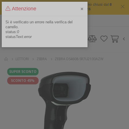
Il sito non chiude mai ma i nostri uffici saranno chiusi dal
8
×
Attenzione
agosto 2026 al 16 agosto 2026
ITA
Area Riservata
Si è verificato un errore nella verifica del
carrello.
status:
0
statusText:
error
LETTORI
ZEBRA
ZEBRA DS4608-SR7U2100AZW
SUPER SCONTO
SCONTO 45%