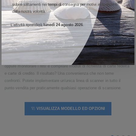
Quali che siano i tipi di dati che dovete acquisire nel vostro negozio, la
subire slittamenti nei tempi di consegna per motivi indipendenti
serie DS4600 è in grado di gestirli tutti. Potete leggere codici a barre
dalla nostra volontà.
1D e 2D, stampati su un'etichetta o visualizzati su un cellulare. Potete
acquisire i codici DotCode e DataMatrix attraverso il cellofan, oppure i
L’attività riprenderà
lunedì 24 agosto 2026
.
codici a barre densi e minuscoli presenti sui cartellini dei gioielli. Potete
leggere i codici a barre larghi sulle confezioni e gli scatoloni nel
retronegozio. Potete persino raccogliere i dati dai documenti di identità
e di viaggio con la funzione OCR (Optical Character Recognition),
analizzare i dati di una patente di guida per verificare l'età di un cliente,
oppure monitorare i resi e compilare moduli di richiesta di carte fedeltà
e carte di credito. Il risultato? Una convenienza che non teme
confronti. Potete implementare un'unica linea di scanner in tutto il
punto vendita per praticamente qualsiasi operazione di scansione.
VISUALIZZA MODELLO ED OPZIONI