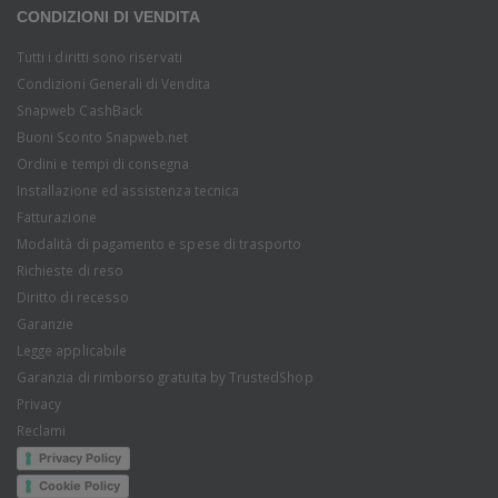
CONDIZIONI DI VENDITA
Tutti i diritti sono riservati
Condizioni Generali di Vendita
Snapweb CashBack
Buoni Sconto Snapweb.net
Ordini e tempi di consegna
Installazione ed assistenza tecnica
Fatturazione
Modalità di pagamento e spese di trasporto
Richieste di reso
Diritto di recesso
Garanzie
Legge applicabile
Garanzia di rimborso gratuita by TrustedShop
Privacy
Reclami
Privacy Policy
Cookie Policy