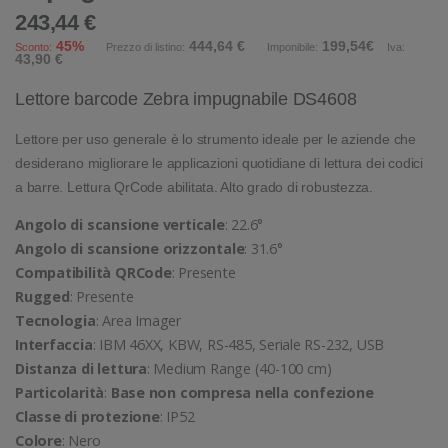
243,44 €
45%
444,64 €
199,54€
Sconto:
Prezzo di listino:
Imponibile:
Iva:
43,90 €
Lettore barcode Zebra impugnabile DS4608
Lettore per uso generale è lo strumento ideale per le aziende che
desiderano migliorare le applicazioni quotidiane di lettura dei codici
a barre. Lettura QrCode abilitata. Alto grado di robustezza.
Angolo di scansione verticale
: 22.6°
Angolo di scansione orizzontale
: 31.6°
Compatibilità QRCode
: Presente
Rugged
: Presente
Tecnologia
: Area Imager
Interfaccia
: IBM 46XX, KBW, RS-485, Seriale RS-232, USB
Distanza di lettura
: Medium Range (40-100 cm)
Particolarità
:
Base non compresa nella confezione
Classe di protezione
: IP52
Colore
: Nero