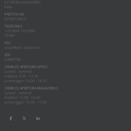
82100 Benevento(BN)
Italia
PARTITA IVA:
01066160621
TELEFONO:
+39 0824 1815960
21080
PEC:
snap@pec.snapsrl.it
SDI:
SUBM70N
ORARI DI APERTURA UFFICI:
Lunedi - Venerdì
mattina: 9.00 - 13.30
pomeriggio: 15.00 - 18.30
ORARI DI APERTURA MAGAZZINO:
Lunedi - Venerdì
mattina: 12.00 - 14.00
pomeriggio: 15.00 - 17.00