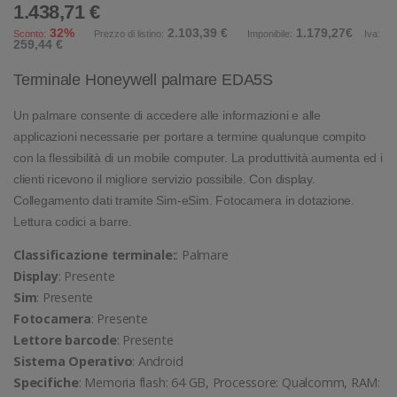
1.438,71 €
32%
2.103,39 €
1.179,27€
Sconto:
Prezzo di listino:
Imponibile:
Iva:
259,44 €
Terminale Honeywell palmare EDA5S
Un palmare consente di accedere alle informazioni e alle
applicazioni necessarie per portare a termine qualunque compito
con la flessibilità di un mobile computer. La produttività aumenta ed i
clienti ricevono il migliore servizio possibile. Con display.
Collegamento dati tramite Sim-eSim. Fotocamera in dotazione.
Lettura codici a barre.
Classificazione terminale:
: Palmare
Display
: Presente
Sim
: Presente
Fotocamera
: Presente
Lettore barcode
: Presente
Sistema Operativo
: Android
Specifiche
: Memoria flash: 64 GB, Processore: Qualcomm, RAM: