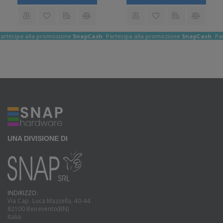
ack
artecipa alla promozione
SnapCashBack
Partecipa alla promozione
SnapCashBac
Pa
UNA DIVISIONE DI
INDIRIZZO:
Via Cap. Luca Mazzella, 40-44
82100 Benevento(BN)
Italia