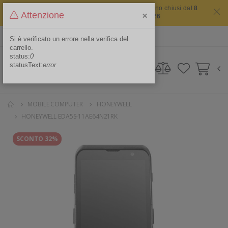
Il sito non chiude mai ma i nostri uffici saranno chiusi dal
8
×
Attenzione
agosto 2026 al 16 agosto 2026
ITA
Area Riservata
Si è verificato un errore nella verifica del
carrello.
status:
0
statusText:
error
MOBILE COMPUTER
HONEYWELL
HONEYWELL EDA5S-11AE64N21RK
SCONTO 32%