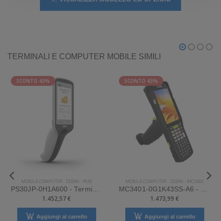
TERMINALI E COMPUTER MOBILE SIMILI
SCONTO 43%
SCONTO 43%
MOBILE COMPUTER
-
ZEBRA
-
PS30
MOBILE COMPUTER
-
ZEBRA
-
MC3400
PS30JP-0H1A600 - Terminale Zebra palmare modello PS30
MC3401-0G1K43SS-A6 - Terminale Zebra palmare modello MC3400
1.452,57 €
1.473,99 €
Aggiungi al carrello
Aggiungi al carrello