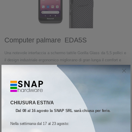
Computer palmare EDA5S
Una notevole interfaccia a schermo tattile Gorilla Glass da 5,5 pollici e
il design industriale ergonomico migliorano di gran lunga il comfort e
l’esperienza dell’utente. Grazie al suo design leggero e sottile, gli utenti
possono usare il dispositivo con una sola mano, trasportarlo in tasca e
utilizzarlo comodamente per tutto il giorno.
La fotocamera posteriore da 13 megapixel consente agli utenti
l’acquisizione di immagini ad alta risoluzione per documentare
CHIUSURA ESTIVA
immagini di qualità, mentre la fotocamera frontale da 5 megapixel
consente le videochiamate.
Dal 08 al 16 agosto la SNAP SRL sarà chiusa per ferie.
Il dispositivo EDA5S incorpora la nuovissima e potente ottica di
scansione Honeywell S0703, che consente una lettura rapida e
Nella settimana dal 17 al 23 agosto:
accurata anche di codici a barre danneggiati o incompleti. Grazie alla