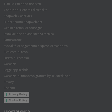
Tutti i diritti sono riservati
Condizioni Generali di Vendita
Snapweb CashBack
Buoni Sconto Snapweb.net
Ordini e tempi di consegna
Installazione ed assistenza tecnica
Fatturazione
Modalità di pagamento e spese di trasporto
Richieste di reso
Diritto di recesso
Garanzie
Legge applicabile
Garanzia di rimborso gratuita by TrustedShop
Privacy
Reclami
Privacy Policy
Cookie Policy
I NOSTRI SHOP