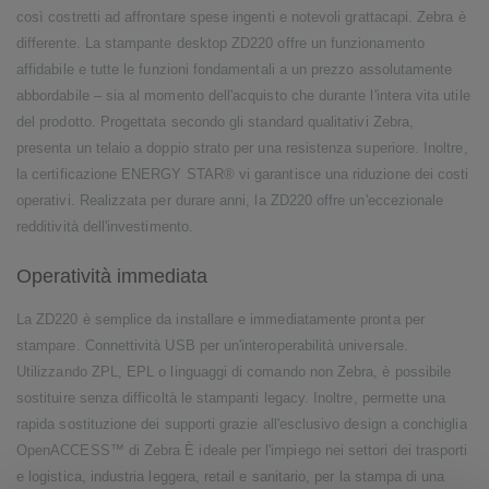
così costretti ad affrontare spese ingenti e notevoli grattacapi. Zebra è
differente. La stampante desktop ZD220 offre un funzionamento
affidabile e tutte le funzioni fondamentali a un prezzo assolutamente
abbordabile – sia al momento dell'acquisto che durante l'intera vita utile
del prodotto. Progettata secondo gli standard qualitativi Zebra,
presenta un telaio a doppio strato per una resistenza superiore. Inoltre,
la certificazione ENERGY STAR® vi garantisce una riduzione dei costi
operativi. Realizzata per durare anni, la ZD220 offre un'eccezionale
redditività dell'investimento.
Operatività immediata
La ZD220 è semplice da installare e immediatamente pronta per
stampare. Connettività USB per un'interoperabilità universale.
Utilizzando ZPL, EPL o linguaggi di comando non Zebra, è possibile
sostituire senza difficoltà le stampanti legacy. Inoltre, permette una
rapida sostituzione dei supporti grazie all'esclusivo design a conchiglia
OpenACCESS™ di Zebra È ideale per l'impiego nei settori dei trasporti
e logistica, industria leggera, retail e sanitario, per la stampa di una