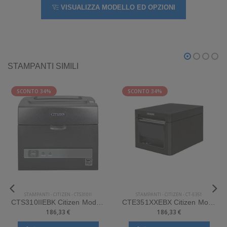
VISUALIZZA MODELLO ED OPZIONI
STAMPANTI SIMILI
SCONTO 34%
SCONTO 34%
STAMPANTI
-
CITIZEN
-
CTS310II
STAMPANTI
-
CITIZEN
-
CT-E351
CTS310IIEBK Citizen Mod. CTS310II. Tipologia: Desktop.
CTE351XXEBX Citizen Mod. CT-E351. Tipologia: Desktop.
186,33 €
186,33 €