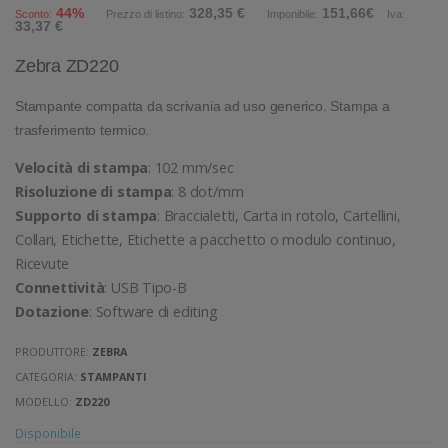
44%
328,35 €
151,66€
Sconto:
Prezzo di listino:
Imponibile:
Iva:
33,37 €
Zebra ZD220
Stampante compatta da scrivania ad uso generico. Stampa a
trasferimento termico.
Velocità di stampa
: 102 mm/sec
Risoluzione di stampa
: 8 dot/mm
Supporto di stampa
: Braccialetti, Carta in rotolo, Cartellini,
Collari, Etichette, Etichette a pacchetto o modulo continuo,
Ricevute
Connettività
: USB Tipo-B
Dotazione
: Software di editing
PRODUTTORE:
ZEBRA
CATEGORIA:
STAMPANTI
MODELLO:
ZD220
Disponibile