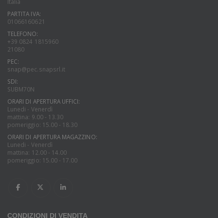
Italia
PARTITA IVA:
01066160621
TELEFONO:
+39 0824 1815960
21080
PEC:
snap@pec.snapsrl.it
SDI:
SUBM70N
ORARI DI APERTURA UFFICI:
Lunedi - Venerdì
mattina: 9.00 - 13.30
pomeriggio: 15.00 - 18.30
ORARI DI APERTURA MAGAZZINO:
Lunedi - Venerdì
mattina: 12.00 - 14.00
pomeriggio: 15.00 - 17.00
CONDIZIONI DI VENDITA