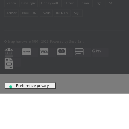
Zebra
Datalogic
Honeywell
Citizen
Epson
Ergo
TSC
Armor
BIXOLON
Evolis
IDENTIV
SQC
© Snap hardware 1997 - 2026. Powered by
Snap S.r.l.