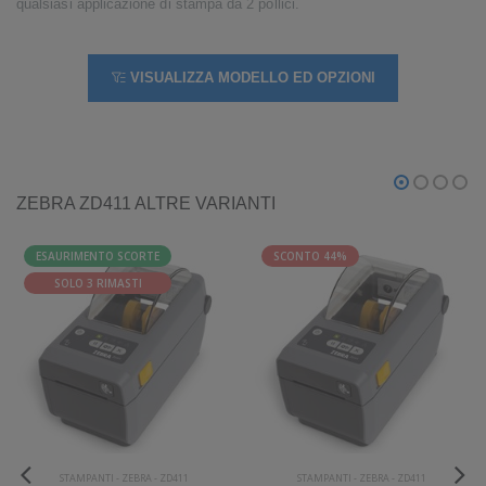
qualsiasi applicazione di stampa da 2 pollici.
VISUALIZZA MODELLO ED OPZIONI
ZEBRA ZD411 ALTRE VARIANTI
ESAURIMENTO SCORTE
SCONTO 44%
SOLO 3 RIMASTI
STAMPANTI
-
ZEBRA
-
ZD411
STAMPANTI
-
ZEBRA
-
ZD411