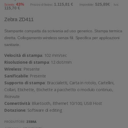
43%
1.115,81 €
525,89€
Sconto:
Prezzo di listino:
Imponibile:
Iva:
115,70 €
Zebra ZD411
Stampante compatta da scrivania ad uso generico. Stampa termica
diretta. Collegamento wireless senza fili. Specifica per applicazioni
sanitarie.
Velocità di stampa
: 102 mm/sec
Risoluzione di stampa
: 12 dot/mm
Wireless
: Presente
Sanificabile
: Presente
Supporto di stampa
: Braccialetti, Carta in rotolo, Cartellini,
Collari, Etichette, Etichette a pacchetto o modulo continuo,
Ricevute
Connettività
: Bluetooth, Ethernet 10/100, USB Host
Dotazione
: Software di editing
PRODUTTORE:
ZEBRA