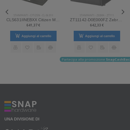
STAMPANTI
-
CITIZEN
-
CL-S631II
STAMPANTI
-
ZEBRA
-
ZT111
CLS631IINEBXX Citizen Mod. CL-S631II. Stampante di etichette.
ZT11142-D0E000FZ Zebra Mod. ZT111. Stampante di etichette.
641,37 €
642,33 €
Aggiungi al carrello
Aggiungi al carrello
Partecipa alla promozione
SnapCashBac
UNA DIVISIONE DI