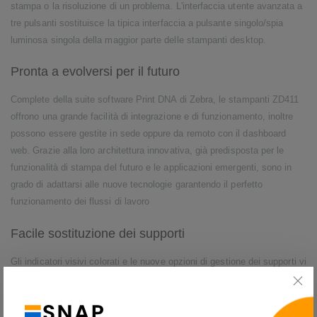
stampa o la risoluzione di un problema. L'interfaccia utente avanzata a
tre pulsanti sostituisce la tipica interfaccia a pulsante singolo/spia
luminosa singola della maggior parte delle stampanti desktop.
Pronta a evolversi per il futuro
Complete della suite software Print DNA di Zebra, le stampanti ZD411
offrono una grande facilità di integrazione e di funzionamento, inoltre
possono essere gestite in sede oppure da remoto con il dashboard
web. Grazie alla loro architettura innovativa, già predisposta per le
funzionalità di stampa del futuro e le applicazioni emergenti, sono in
grado di adattarsi alle nuove tecnologie garantendo il perfetto
funzionamento dei flussi di lavoro
Facile sostituzione dei supporti
Gli indicatori visivi colorati e le nuove opzioni di gestione dei supporti vi
guidano durante la sostituzione dei supporti, velocizzando gli interventi
senza compromettere l'operatività delle stampanti e del personale. La
procedura di sostituzione del nastro è rapida e intuitiva; oltre a evitare