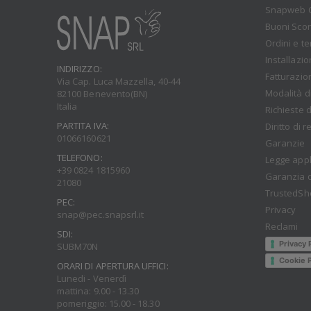
Snapweb 
Buoni Sco
Ordini e t
Installazi
INDIRIZZO:
Fatturazio
Via Cap. Luca Mazzella, 40-44
Modalità d
82100 Benevento(BN)
Italia
Richieste d
PARTITA IVA:
Diritto di 
01066160621
Garanzie
TELEFONO:
Legge appl
+39 0824 1815960
Garanzia d
21080
TrustedSh
PEC:
Privacy
snap@pec.snapsrl.it
Reclami
SDI:
Privacy 
SUBM70N
Cookie P
ORARI DI APERTURA UFFICI:
Lunedi - Venerdì
mattina: 9.00 - 13.30
pomeriggio: 15.00 - 18.30