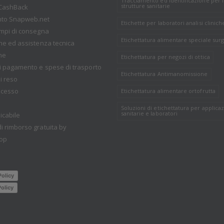
Tracciamento ed identificazione per 
strutture sanitarie
CashBack
nto Snapweb.net
Etichette per laboratori analisi clinich
empi di consegna
Etichettatura alimentare speciale surg
one ed assistenza tecnica
ne
Etichettatura per negozi di ottica
i pagamento e spese di trasporto
Etichettatura Antimanomissione
i reso
recesso
Etichettatura alimentare ortofrutta
Soluzioni di etichettatura per applicaz
sanitarie e laboratori
icabile
i rimborso gratuita by
op
Policy
olicy