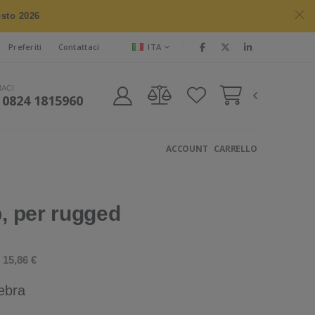
osto 2026
ITA
Preferiti
Contattaci
MACI
 0824 1815960
ACCOUNT
CARRELLO
p, per rugged
15,86 €
Zebra