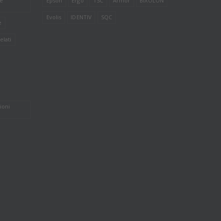
le
Epson
Ergo
TSC
Armor
BIXOLON
Evolis
IDENTIV
SQC
e
elati
ioni