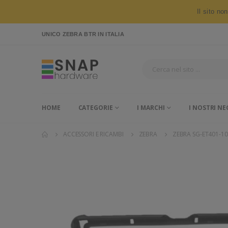
Il sito no
UNICO ZEBRA BTR
IN ITALIA
HOME
CATEGORIE
I MARCHI
I NOSTRI NE
ACCESSORI E RICAMBI
ZEBRA
ZEBRA SG-ET401-1