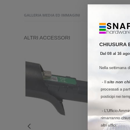
GALLERIA MEDIA ED IMMAGINI
RICHIESTA INFORMA
ALTRI ACCESSORI
CHIUSURA 
Dal 08 al 16 ag
Nella settimana d
- Il
sito non ch
processati a par
posticipi nei tem
- L’Ufficio Ammin
rimarranno chiusi
altri uffici