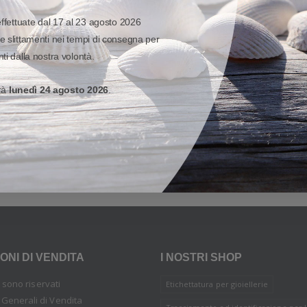
CESSORI E RICAMBI
-
ZEBRA
-
CRD
ACCESSORI E RICAMBI
-
ZEBRA
effettuate dal 17 al 23 agosto 2026
CRD-TC2Y-VCH1-01 - Zebra Supporto per veicoli
BATTERIE PER LETTORI
e slittamenti nei tempi di consegna per
89,18 €
90,88 €
ti dalla nostra volontà.
Aggiungi al carrello
Aggiungi al carrello
erà
lunedì 24 agosto 2026
.
a alla promozione
SnapCashBack
Partecipa alla promozione
SnapC
ONI DI VENDITA
I NOSTRI SHOP
tti sono riservati
Etichettatura per gioiellerie
 Generali di Vendita