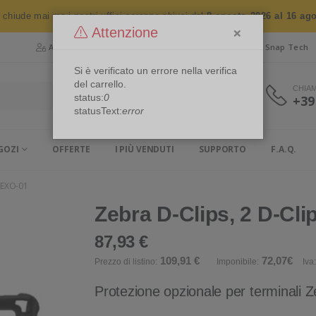
n chiude mai ma i nostri uffici saranno chiusi dal
8 agosto 2026 al 16 ag
×
Attenzione
Area Riservata
Chi siamo
Snap Security
Snap Tech
Si è verificato un errore nella verifica
del carrello.
CHIA
status:
0
+39
statusText:
error
GOZI
OFFERTE
I PIÙ VENDUTI
SUPPORTO
F.A.Q.
0EXO-01
Zebra D-Clips, 2 D-Cli
87,93 €
109,91 €
72,07€
Prezzo di listino:
Imponibile:
Iva:
Protezione opzionale per terminali 