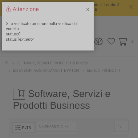
Il sito non chiude mai ma i nostri uffici saranno chiusi dal
8
×
Attenzione
agosto 2026 al 16 agosto 2026
ITA
Area Riservata
Si è verificato un errore nella verifica del
carrello.
status:
0
statusText:
error
SOFTWARE, SERVIZI E PRODOTTI BUSINESS
ESTENSIONI AGGIORNAMENTI E PATCH
ELENCO PRODOTTI
Software, Servizi e
Prodotti Business
FILTRI