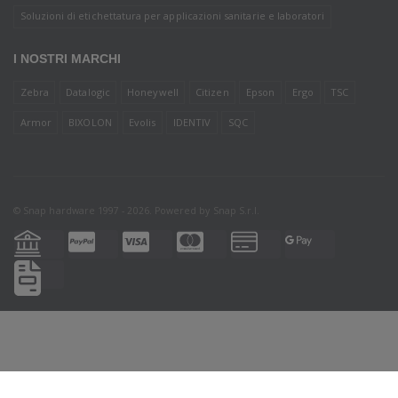
Soluzioni di etichettatura per applicazioni sanitarie e laboratori
I NOSTRI MARCHI
Zebra
Datalogic
Honeywell
Citizen
Epson
Ergo
TSC
Armor
BIXOLON
Evolis
IDENTIV
SQC
© Snap hardware 1997 - 2026. Powered by
Snap S.r.l.