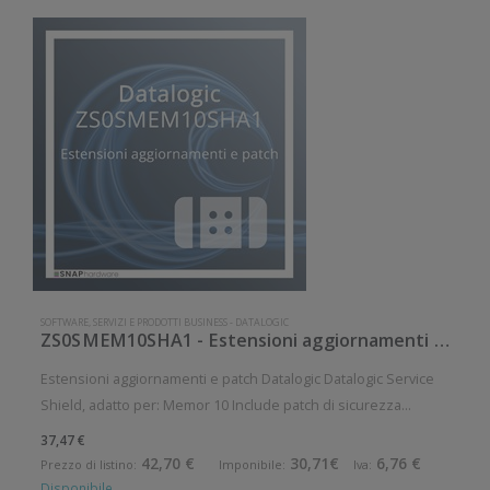
SOFTWARE, SERVIZI E PRODOTTI BUSINESS
-
DATALOGIC
ZS0SMEM10SHA1 - Estensioni aggiornamenti e patch Datalogic
Estensioni aggiornamenti e patch Datalogic Datalogic Service
Shield, adatto per: Memor 10 Include patch di sicurezza
trimestrali, un aggiornamento di una versione principale di
37,47 €
Android. Durata contratto: 1 anno
42,70 €
30,71€
6,76 €
Prezzo di listino:
Imponibile:
Iva:
Disponibile