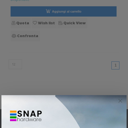
Aggiungi al carrello
Quota
Wish list
Quick View
Confronta
(curren
1