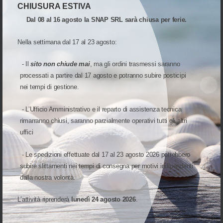
CHIUSURA ESTIVA
Dal 08 al 16 agosto la SNAP SRL sarà chiusa per ferie.
UNA DIVISIONE DI
Nella settimana dal 17 al 23 agosto:
- Il
sito non chiude mai
, ma gli ordini trasmessi saranno
processati a partire dal 17 agosto e potranno subire posticipi
INDIRIZZO:
nei tempi di gestione.
Via Cap. Luca Mazzella, 40-44
82100 Benevento(BN)
Italia
- L’Ufficio Amministrativo e il reparto di assistenza tecnica
PARTITA IVA:
rimarranno chiusi, saranno parzialmente operativi tutti gli altri
01066160621
uffici
TELEFONO:
+39 0824 1815960
21080
- Le spedizioni effettuate dal 17 al 23 agosto 2026 potrebbero
subire slittamenti nei tempi di consegna per motivi indipendenti
PEC:
snap@pec.snapsrl.it
dalla nostra volontà.
SDI:
SUBM70N
L’attività riprenderà
lunedì 24 agosto 2026
.
ORARI DI APERTURA UFFICI:
Lunedi - Venerdì