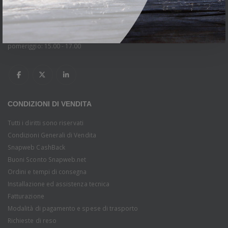
mattina: 9.00 - 13.30
pomeriggio: 15.00 - 18.30
ORARI DI APERTURA MAGAZZINO:
Lunedi - Venerdì
mattina: 12.00 - 14.00
pomeriggio: 15.00 - 17.00
CONDIZIONI DI VENDITA
Tutti i diritti sono riservati
Condizioni Generali di Vendita
Snapweb CashBack
Buoni Sconto Snapweb.net
Ordini e tempi di consegna
Installazione ed assistenza tecnica
Fatturazione
Modalità di pagamento e spese di trasporto
Richieste di reso