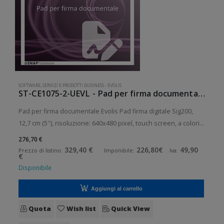
SOFTWARE, SERVIZI E PRODOTTI BUSINESS
-
EVOLIS
ST-CE1075-2-UEVL - Pad per firma documentale Evolis
Pad per firma documentale Evolis Pad firma digitale Sig200,
12,7 cm (5''), risoluzione: 640x480 pixel, touch screen, a colori,
connessione: USB (2.0), dimensioni (LxAxP): 191x180x15 mm,
276,70 €
0,36 kg
329,40 €
226,80€
49,90
Prezzo di listino:
Imponibile:
Iva:
€
Disponibile
Aggiungi al carrello
Quota
Wish list
Quick View