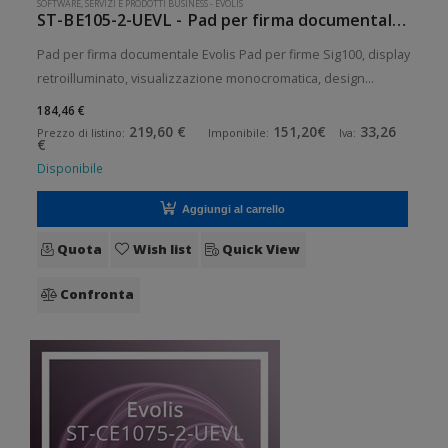
SOFTWARE, SERVIZI E PRODOTTI BUSINESS
-
EVOLIS
ST-BE105-2-UEVL - Pad per firma documentale Evolis
Pad per firma documentale Evolis Pad per firme Sig100, display
retroilluminato, visualizzazione monocromatica, design
ergonomico extrapiatto, superficie liscia, trattamento antigraffi,
184,46 €
visualizzazione della firma in tempo reale, Connessione USB
219,60 €
151,20€
33,26
Prezzo di listino:
Imponibile:
Iva:
€
2.
Disponibile
Aggiungi al carrello
Quota
Wish list
Quick View
Confronta