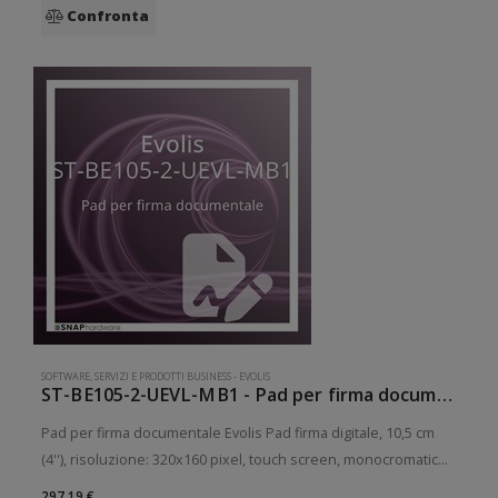
Confronta
SOFTWARE, SERVIZI E PRODOTTI BUSINESS
-
EVOLIS
ST-BE105-2-UEVL-MB1 - Pad per firma documentale Evolis
Pad per firma documentale Evolis Pad firma digitale, 10,5 cm
(4''), risoluzione: 320x160 pixel, touch screen, monocromatico,
connessione: USB (2.0), dimensioni (LxAxP): 160x120x10 mm,
297,19 €