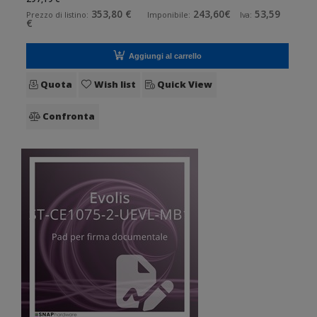
0,2 kg, incl.: software (signoSign/2, CD), 1 licenza (1 postazi
353,80 €
243,60€
53,59
Prezzo di listino:
Imponibile:
Iva:
€
Aggiungi al carrello
Quota
Wish list
Quick View
Confronta