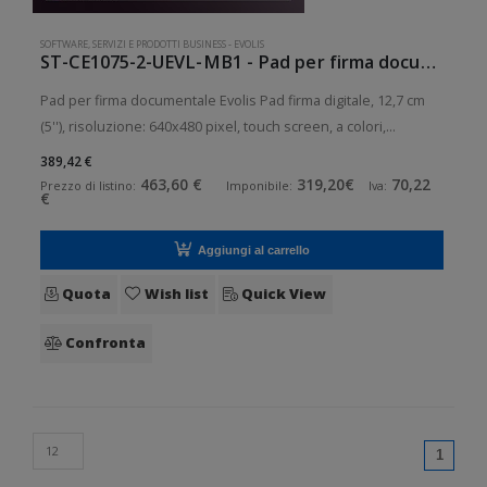
SOFTWARE, SERVIZI E PRODOTTI BUSINESS
-
EVOLIS
ST-CE1075-2-UEVL-MB1 - Pad per firma documentale Evolis
Pad per firma documentale Evolis Pad firma digitale, 12,7 cm
(5''), risoluzione: 640x480 pixel, touch screen, a colori,
connessione: USB (2.0), dimensioni (LxAxP): 191x180x15 mm,
389,42 €
0,36 kg, incl.: software (signoSign/2, CD), 1 licenza (1
463,60 €
319,20€
70,22
Prezzo di listino:
Imponibile:
Iva:
€
postazione
Aggiungi al carrello
Quota
Wish list
Quick View
Confronta
(curren
1