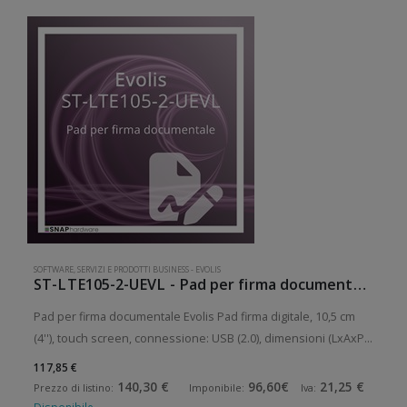
SOFTWARE, SERVIZI E PRODOTTI BUSINESS
-
EVOLIS
ST-LTE105-2-UEVL - Pad per firma documentale Evolis
Pad per firma documentale Evolis Pad firma digitale, 10,5 cm
(4''), touch screen, connessione: USB (2.0), dimensioni (LxAxP):
160x120x10mm, 0,2kg
117,85 €
140,30 €
96,60€
21,25 €
Prezzo di listino:
Imponibile:
Iva: