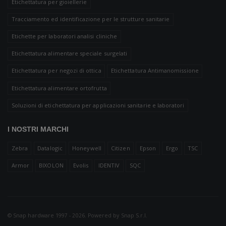
Etichettatura per gioiellerie
Tracciamento ed identificazione per le strutture sanitarie
Etichette per laboratori analisi cliniche
Etichettatura alimentare speciale surgelati
Etichettatura per negozi di ottica
Etichettatura Antimanomissione
Etichettatura alimentare ortofrutta
Soluzioni di etichettatura per applicazioni sanitarie e laboratori
I NOSTRI MARCHI
Zebra
Datalogic
Honeywell
Citizen
Epson
Ergo
TSC
Armor
BIXOLON
Evolis
IDENTIV
SQC
© Snap hardware 1997 - 2026. Powered by
Snap S.r.l.