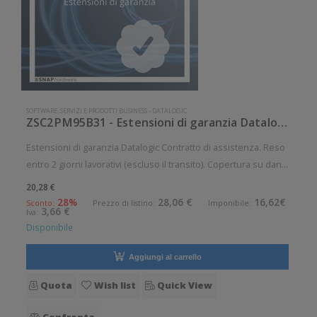
SOFTWARE, SERVIZI E PRODOTTI BUSINESS
-
DATALOGIC
ZSC2PM95B31 - Estensioni di garanzia Datalogic
Estensioni di garanzia Datalogic Contratto di assistenza. Reso
entro 2 giorni lavorativi (escluso il transito). Copertura su danni
di usura e su rottura accidentale, per: PM/BT95 Durata
20,28 €
contratto: 3 anni
28%
28,06 €
16,62€
Sconto:
Prezzo di listino:
Imponibile:
3,66 €
Iva:
Disponibile
Aggiungi al carrello
Quota
Wish list
Quick View
Confronta