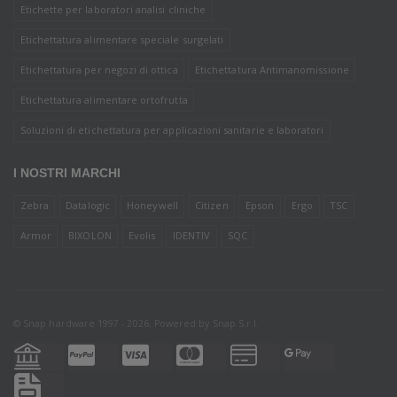
Etichette per laboratori analisi cliniche
Etichettatura alimentare speciale surgelati
Etichettatura per negozi di ottica
Etichettatura Antimanomissione
Etichettatura alimentare ortofrutta
Soluzioni di etichettatura per applicazioni sanitarie e laboratori
I NOSTRI MARCHI
Zebra
Datalogic
Honeywell
Citizen
Epson
Ergo
TSC
Armor
BIXOLON
Evolis
IDENTIV
SQC
© Snap hardware 1997 - 2026. Powered by
Snap S.r.l.