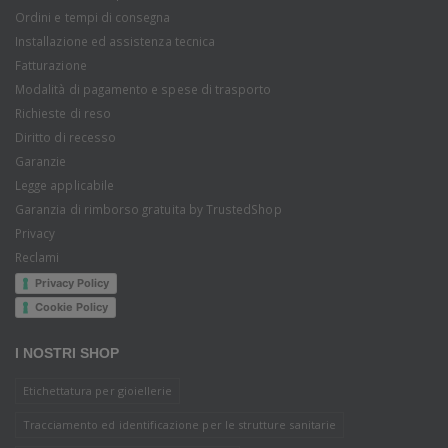
Ordini e tempi di consegna
Installazione ed assistenza tecnica
Fatturazione
Modalità di pagamento e spese di trasporto
Richieste di reso
Diritto di recesso
Garanzie
Legge applicabile
Garanzia di rimborso gratuita by TrustedShop
Privacy
Reclami
Privacy Policy
Cookie Policy
I NOSTRI SHOP
Etichettatura per gioiellerie
Tracciamento ed identificazione per le strutture sanitarie