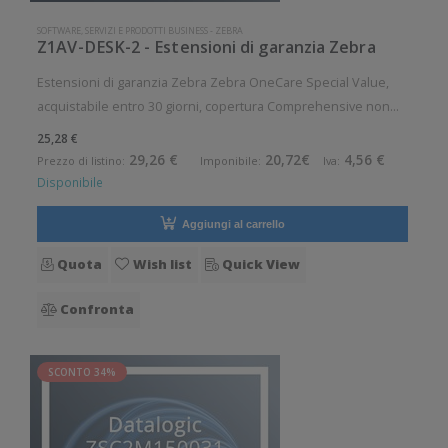
SOFTWARE, SERVIZI E PRODOTTI BUSINESS
-
ZEBRA
Z1AV-DESK-2 - Estensioni di garanzia Zebra
Estensioni di garanzia Zebra Zebra OneCare Special Value,
acquistabile entro 30 giorni, copertura Comprehensive non
inclusa, per: Stampanti Desktop Durata contratto: 2 anni
25,28 €
29,26 €
20,72€
4,56 €
Prezzo di listino:
Imponibile:
Iva:
Disponibile
Aggiungi al carrello
Quota
Wish list
Quick View
Confronta
SCONTO 34%