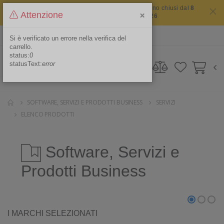
Il sito non chiude mai ma i nostri uffici saranno chiusi dal
8
×
Attenzione
agosto 2026 al 16 agosto 2026
ITA
Area Riservata
Si è verificato un errore nella verifica del
carrello.
status:
0
statusText:
error
SOFTWARE, SERVIZI E PRODOTTI BUSINESS
SERVIZI
ELENCO PRODOTTI
Software, Servizi e
Prodotti Business
I MARCHI SELEZIONATI