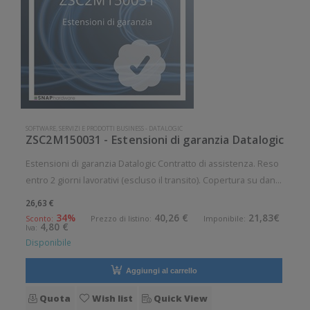
SOFTWARE, SERVIZI E PRODOTTI BUSINESS
-
DATALOGIC
ZSC2M150031 - Estensioni di garanzia Datalogic
Estensioni di garanzia Datalogic Contratto di assistenza. Reso
entro 2 giorni lavorativi (escluso il transito). Copertura su danni
di usura e su rottura accidentale, per: 1500i Durata contratto: 3
26,63 €
anni
34%
40,26 €
21,83€
Sconto:
Prezzo di listino:
Imponibile:
4,80 €
Iva:
Disponibile
Aggiungi al carrello
Quota
Wish list
Quick View