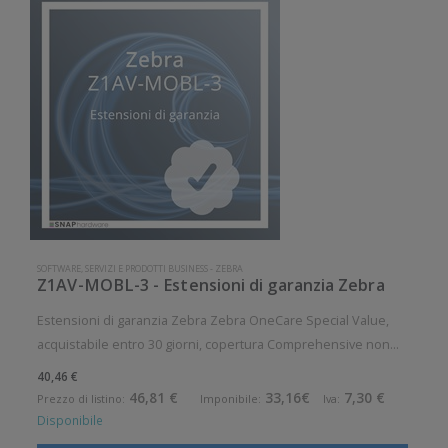
SOFTWARE, SERVIZI E PRODOTTI BUSINESS
-
ZEBRA
Z1AV-MOBL-3 - Estensioni di garanzia Zebra
Estensioni di garanzia Zebra Zebra OneCare Special Value,
acquistabile entro 30 giorni, copertura Comprehensive non
inclusa, per: ZQ110, EZ320, ZQ120, ZQ220 Durata contratto: 3
40,46 €
anni
46,81 €
33,16€
7,30 €
Prezzo di listino:
Imponibile:
Iva:
Disponibile