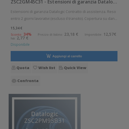
ZSC2GM45C31 - Estensioni di garanzia Datalogic
Estensioni di garanzia Datalogic Contratto di assistenza. Reso
entro 2 giorni lavorativi (escluso il transito). Copertura su danni
di usura e su rottura accidentale, per base di ricarica GM/GBT
15,34 €
4500 Durata contratto: 3 anni
34%
23,18 €
12,57€
Sconto:
Prezzo di listino:
Imponibile:
2,77 €
Iva:
Disponibile
Aggiungi al carrello
Quota
Wish list
Quick View
Confronta