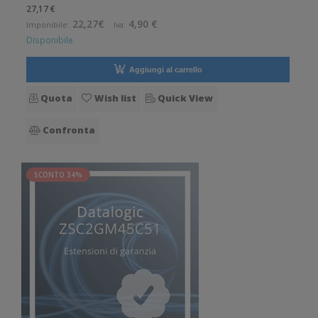
software, per: Zebra Enterprise Browser 2 Durata contratto: 1
27,17 €
anno
22,27€
4,90 €
Imponibile:
Iva:
Disponibile
Aggiungi al carrello
Quota
Wish list
Quick View
Confronta
SCONTO 34%