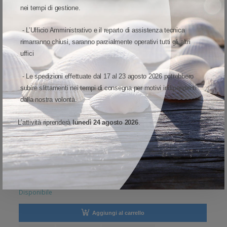
nei tempi di gestione.
- L’Ufficio Amministrativo e il reparto di assistenza tecnica
rimarranno chiusi, saranno parzialmente operativi tutti gli altri
uffici
- Le spedizioni effettuate dal 17 al 23 agosto 2026 potrebbero
subire slittamenti nei tempi di consegna per motivi indipendenti
dalla nostra volontà.
SOFTWARE, SERVIZI E PRODOTTI BUSINESS
-
ZEBRA
Z1AE-DS2208-3C00 - Estensioni di garanzia Zebra
L’attività riprenderà
lunedì 24 agosto 2026
.
Estensioni di garanzia Zebra Zebra OneCare Essential,
acquistabile entro 30 giorni, copertura Comprehensive, per:
DS2208 Durata contratto: 3 anni
33,35 €
38,60 €
27,34€
6,01 €
Prezzo di listino:
Imponibile:
Iva:
Disponibile
Aggiungi al carrello