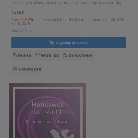
entro 2 giorni lavorativi (escluso il transito). Copertura su danni
di usura e su rottura accidentale, per: SD9030 Durata
34,68 €
contratto: 5 anni
27%
47,58 €
28,43€
Sconto:
Prezzo di listino:
Imponibile:
6,25 €
Iva:
Disponibile
Aggiungi al carrello
Quota
Wish list
Quick View
Confronta