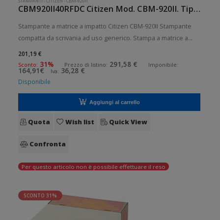
STAMPANTI
-
CITIZEN
-
CBM-920II
CBM920II40RFDC Citizen Mod. CBM-920II. Tipologia: Desktop.
Stampante a matrice a impatto Citizen CBM-920II Stampante
compatta da scrivania ad uso generico. Stampa a matrice a
impatto. Velocit di stampa: 1 lps Risoluzione di stampa: 40
201,19 €
colonne Supporto di stampa: Ricevute Connettivit: Seriale RS-
31%
291,58 €
Sconto:
Prezzo di listino:
Imponibile:
164,91€
36,28 €
Iva:
232 (D
Disponibile
Aggiungi al carrello
Quota
Wish list
Quick View
Confronta
Per questo articolo non è possibile effettuare il reso
SCONTO 31%