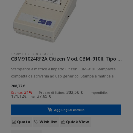
STAMPANTI
-
CITIZEN
-
CBM-910II
CBM91024RF2A Citizen Mod. CBM-910II. Tipologia: Desktop.
Stampante a matrice a impatto Citizen CBM-910II Stampante
compatta da scrivania ad uso generico. Stampa a matrice a
impatto. Velocit di stampa: 2 lps Risoluzione di stampa: 24
208,77 €
colonne Supporto di stampa: Ricevute Connettivit: Seriale RS-
31%
302,56 €
Sconto:
Prezzo di listino:
Imponibile:
171,12€
37,65 €
Iva:
232 (D
Aggiungi al carrello
Quota
Wish list
Quick View