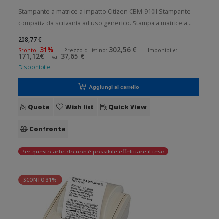
Stampante a matrice a impatto Citizen CBM-910II Stampante
compatta da scrivania ad uso generico. Stampa a matrice a
impatto. Velocit di stampa: 2 lps Risoluzione di stampa: 40
208,77 €
colonne Supporto di stampa: Ricevute Connettivit: Parallela
31%
302,56 €
Sconto:
Prezzo di listino:
Imponibile:
171,12€
37,65 €
Iva:
Dotazi
Disponibile
Aggiungi al carrello
Quota
Wish list
Quick View
Confronta
Per questo articolo non è possibile effettuare il reso
SCONTO 31%