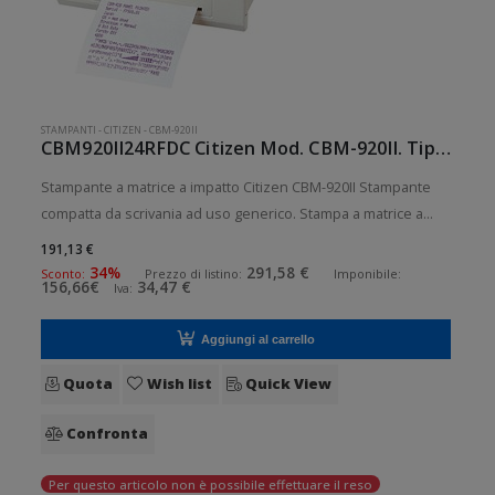
STAMPANTI
-
CITIZEN
-
CBM-920II
CBM920II24RFDC Citizen Mod. CBM-920II. Tipologia: Desktop.
Stampante a matrice a impatto Citizen CBM-920II Stampante
compatta da scrivania ad uso generico. Stampa a matrice a
impatto. Velocit di stampa: 2 lps Risoluzione di stampa: 24
191,13 €
colonne Supporto di stampa: Ricevute Connettivit: Seriale RS-
34%
291,58 €
Sconto:
Prezzo di listino:
Imponibile:
156,66€
34,47 €
Iva:
232 (D
Aggiungi al carrello
Quota
Wish list
Quick View
Confronta
Per questo articolo non è possibile effettuare il reso