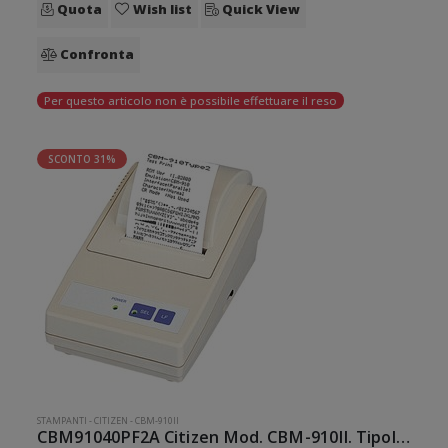
Quota
Wish list
Quick View
Confronta
Per questo articolo non è possibile effettuare il reso
SCONTO 31%
STAMPANTI
-
CITIZEN
-
CBM-910II
CBM91040PF2A Citizen Mod. CBM-910II. Tipologia: Desktop.