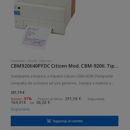
STAMPANTI
-
CITIZEN
-
CBM-920II
CBM920II40PFDC Citizen Mod. CBM-920II. Tipologia: Desktop.
Stampante a matrice a impatto Citizen CBM-920II Stampante
compatta da scrivania ad uso generico. Stampa a matrice a
impatto. Velocit di stampa: 1 lps Risoluzione di stampa: 40
201,19 €
colonne Supporto di stampa: Ricevute Connettivit: Parallela
31%
291,58 €
Sconto:
Prezzo di listino:
Imponibile:
164,91€
36,28 €
Iva:
Dotazi
Disponibile
Aggiungi al carrello