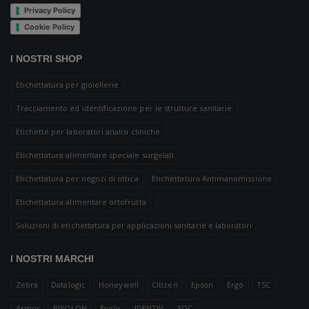
Privacy Policy
Cookie Policy
I NOSTRI SHOP
Etichettatura per gioiellerie
Tracciamento ed identificazione per le strutture sanitarie
Etichette per laboratori analisi cliniche
Etichettatura alimentare speciale surgelati
Etichettatura per negozi di ottica
Etichettatura Antimanomissione
Etichettatura alimentare ortofrutta
Soluzioni di etichettatura per applicazioni sanitarie e laboratori
I NOSTRI MARCHI
Zebra
Datalogic
Honeywell
Citizen
Epson
Ergo
TSC
Armor
BIXOLON
Evolis
IDENTIV
SQC