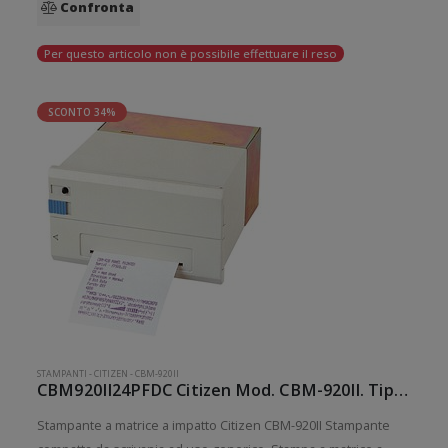
Confronta
Per questo articolo non è possibile effettuare il reso
SCONTO 34%
STAMPANTI
-
CITIZEN
-
CBM-920II
CBM920II24PFDC Citizen Mod. CBM-920II. Tipologia: Desktop.
Stampante a matrice a impatto Citizen CBM-920II Stampante