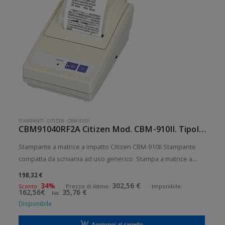
STAMPANTI
-
CITIZEN
-
CBM-910II
CBM91040RF2A Citizen Mod. CBM-910II. Tipologia: Desktop.
Stampante a matrice a impatto Citizen CBM-910II Stampante
compatta da scrivania ad uso generico. Stampa a matrice a
impatto. Velocit di stampa: 2 lps Risoluzione di stampa: 40
198,32 €
colonne Supporto di stampa: Ricevute Connettivit: Seriale RS-
34%
302,56 €
Sconto:
Prezzo di listino:
Imponibile:
162,56€
35,76 €
Iva:
232 (D
Disponibile
Aggiungi al carrello