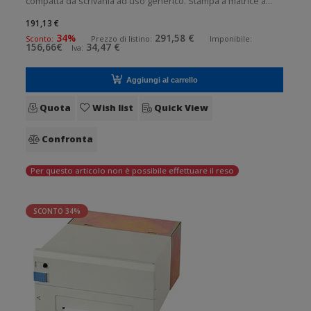
compatta da scrivania ad uso generico. Stampa a matrice a
impatto. Velocit di stampa: 2 lps Risoluzione di stampa: 24
191,13 €
colonne Supporto di stampa: Ricevute Connettivit: Parallela
34%
291,58 €
Sconto:
Prezzo di listino:
Imponibile:
156,66€
34,47 €
Iva:
Dotazi
Aggiungi al carrello
Quota
Wish list
Quick View
Confronta
Per questo articolo non è possibile effettuare il reso
SCONTO 34%