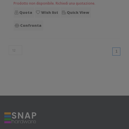
Prodotto non disponibile. Richiedi una quotazione.
di un mobile computer. La produttività aumenta ed i clienti
Quota
Wish list
Quick View
ricevono il migl
Confronta
(curren
1