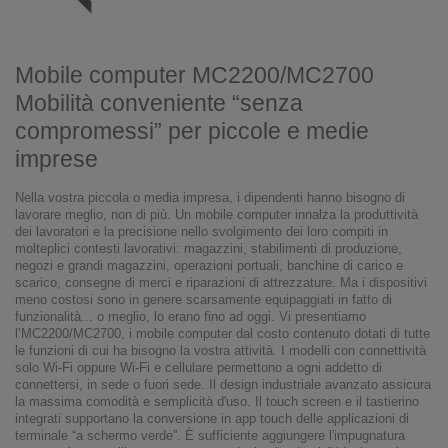
Mobile computer MC2200/MC2700
Mobilità conveniente “senza
compromessi” per piccole e medie
imprese
Nella vostra piccola o media impresa, i dipendenti hanno bisogno di
lavorare meglio, non di più. Un mobile computer innalza la produttività
dei lavoratori e la precisione nello svolgimento dei loro compiti in
molteplici contesti lavorativi: magazzini, stabilimenti di produzione,
negozi e grandi magazzini, operazioni portuali, banchine di carico e
scarico, consegne di merci e riparazioni di attrezzature. Ma i dispositivi
meno costosi sono in genere scarsamente equipaggiati in fatto di
funzionalità... o meglio, lo erano fino ad oggi. Vi presentiamo
l’MC2200/MC2700, i mobile computer dal costo contenuto dotati di tutte
le funzioni di cui ha bisogno la vostra attività. I modelli con connettività
solo Wi-Fi oppure Wi-Fi e cellulare permettono a ogni addetto di
connettersi, in sede o fuori sede. Il design industriale avanzato assicura
la massima comodità e semplicità d'uso. Il touch screen e il tastierino
integrati supportano la conversione in app touch delle applicazioni di
terminale “a schermo verde”. È sufficiente aggiungere l'impugnatura