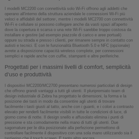
I modelli MC2200 con connettività solo Wi-Fi offrono agli addetti che
operano all'interno della struttura aziendale le connessioni Wi-Fi più
veloci e affidabili del settore
, mentre i modelli MC2700 con connettività
1
Wi-Fi e cellulare si possono collegare anche da vasti spazi all'aperto
dove la copertura è scarsa o una rete Wi-Fi sarebbe troppo costosa da
installare e gestire (ad esempio piazzole di carico e aree portuali)
oppure su strada e presso i clienti, per rimanere sempre in contatto con
autisti e tecnici. E con le funzionalità Bluetooth 5.0 e NFC (opzionale)
avrete a disposizione capacità wireless complete, per connessioni
semplici e rapide anche con cuffie, stampanti e altre periferiche.
Progettati per i massimi livelli di comfort, semplicità
d’uso e produttività
I dispositivi MC2200/MC2700 presentano numerosi particolari di design
che offrono grandi vantaggi a tutti gli utenti. Il pluripremiato team di
design industriale di Zebra ha progettato le dimensioni, la forma e la
posizione dei tasti in modo da consentire agli utenti di trovare
facilmente i tasti giusti al tatto, anche con i guanti, e i colori a contrasto
elevato per renderli facilmente visibili in tutte le condizioni di luce, di
giorno come di notte. Il design snello e affusolato elimina i punti di
pressione e sta comodamente nella mano di tutti gli utenti. Due
sagomature per le dita posizionate alla perfezione permettono di
controllare facilmente il dispositivo con una sola mano utilizzando sia il
tastierino che il touch screen. E tanto altro ancora.