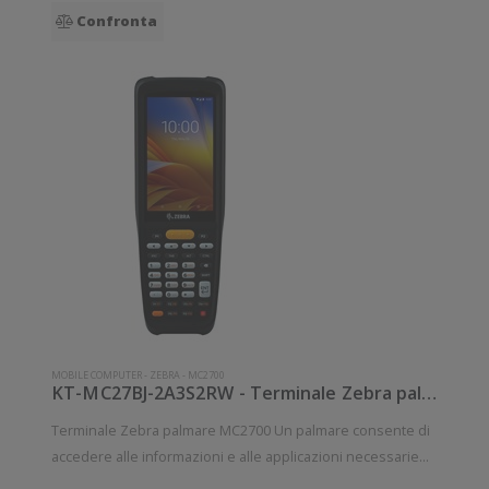
Confronta
MOBILE COMPUTER
-
ZEBRA
-
MC2700
KT-MC27BJ-2A3S2RW - Terminale Zebra palmare modello MC2700
Terminale Zebra palmare MC2700 Un palmare consente di
accedere alle informazioni e alle applicazioni necessarie
per portare a termine qualunque compito con la flessibilità