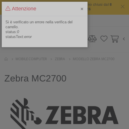
Il sito non chiude mai ma i nostri uffici saranno chiusi dal
8
×
Attenzione
agosto 2026 al 16 agosto 2026
ITA
Area Riservata
Si è verificato un errore nella verifica del
carrello.
status:
0
statusText:
error
MOBILE COMPUTER
ZEBRA
MODELLO ZEBRA MC2700
Zebra MC2700