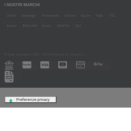
I NOSTRI MARCHI
Zebra
Datalogic
Honeywell
Citizen
Epson
Ergo
TSC
Armor
BIXOLON
Evolis
IDENTIV
SQC
© Snap hardware 1997 - 2026. Powered by
Snap S.r.l.