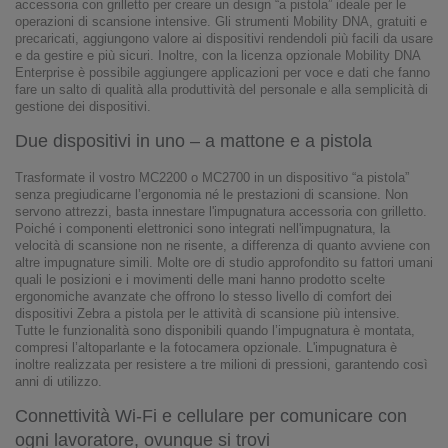
accessoria con grilletto per creare un design “a pistola” ideale per le
operazioni di scansione intensive. Gli strumenti Mobility DNA, gratuiti e
precaricati, aggiungono valore ai dispositivi rendendoli più facili da usare
e da gestire e più sicuri. Inoltre, con la licenza opzionale Mobility DNA
Enterprise è possibile aggiungere applicazioni per voce e dati che fanno
fare un salto di qualità alla produttività del personale e alla semplicità di
gestione dei dispositivi.
Due dispositivi in uno – a mattone e a pistola
Trasformate il vostro MC2200 o MC2700 in un dispositivo “a pistola”
senza pregiudicarne l’ergonomia né le prestazioni di scansione. Non
servono attrezzi, basta innestare l'impugnatura accessoria con grilletto.
Poiché i componenti elettronici sono integrati nell'impugnatura, la
velocità di scansione non ne risente, a differenza di quanto avviene con
altre impugnature simili. Molte ore di studio approfondito su fattori umani
quali le posizioni e i movimenti delle mani hanno prodotto scelte
ergonomiche avanzate che offrono lo stesso livello di comfort dei
dispositivi Zebra a pistola per le attività di scansione più intensive.
Tutte le funzionalità sono disponibili quando l’impugnatura è montata,
compresi l’altoparlante e la fotocamera opzionale. L'impugnatura è
inoltre realizzata per resistere a tre milioni di pressioni, garantendo così
anni di utilizzo.
Connettività Wi-Fi e cellulare per comunicare con
ogni lavoratore, ovunque si trovi