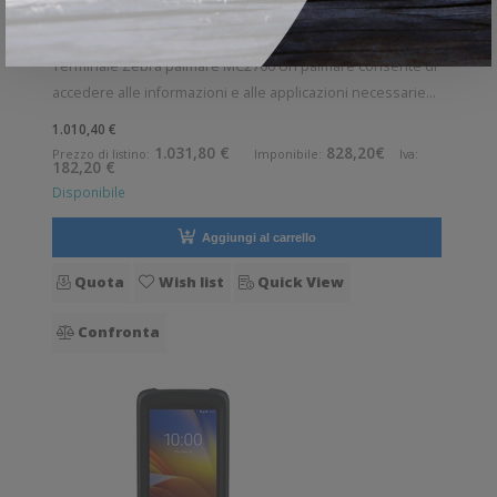
MOBILE COMPUTER
-
ZEBRA
-
MC2700
MC27BK-2B3S3RW - Terminale Zebra palmare modello MC2700
Terminale Zebra palmare MC2700 Un palmare consente di
accedere alle informazioni e alle applicazioni necessarie
per portare a termine qualunque compito con la flessibilità
1.010,40 €
di un mobile computer. La produttività aumenta ed i clienti
1.031,80 €
828,20€
Prezzo di listino:
Imponibile:
Iva:
182,20 €
ricevono il migl
Disponibile
Aggiungi al carrello
Quota
Wish list
Quick View
Confronta