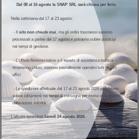
Dal 08 al 16 agosto la SNAP SRL sarà chiusa per ferie.
accedere alle informazioni e alle applicazioni necessarie
per portare a termine qualunque compito con la flessibilità
Prodotto non disponibile
Nella settimana dal 17 al 23 agosto:
di un mobile computer. La produttività aumenta ed i clienti
Wish list
Quick View
Confronta
ricevono il migl
- Il
sito non chiude mai
, ma gli ordini trasmessi saranno
processati a partire dal 17 agosto e potranno subire posticipi
Articolo in EOL (End of life)
nei tempi di gestione.
- L’Ufficio Amministrativo e il reparto di assistenza tecnica
rimarranno chiusi, saranno parzialmente operativi tutti gli altri
uffici
- Le spedizioni effettuate dal 17 al 23 agosto 2026 potrebbero
subire slittamenti nei tempi di consegna per motivi indipendenti
dalla nostra volontà.
L’attività riprenderà
lunedì 24 agosto 2026
.