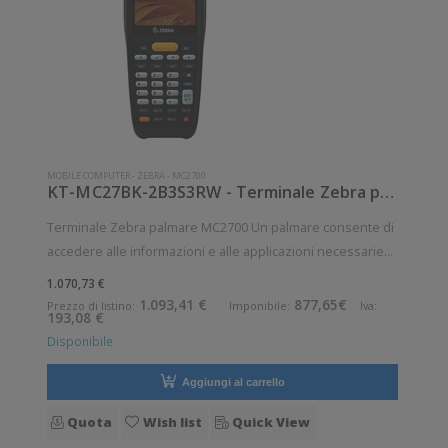
MOBILE COMPUTER
-
ZEBRA
-
MC2700
KT-MC27BK-2B3S3RW - Terminale Zebra palmare modello MC2700
Terminale Zebra palmare MC2700 Un palmare consente di
accedere alle informazioni e alle applicazioni necessarie
per portare a termine qualunque compito con la flessibilità
1.070,73 €
di un mobile computer. La produttività aumenta ed i clienti
1.093,41 €
877,65€
Prezzo di listino:
Imponibile:
Iva:
193,08 €
ricevono il migl
Disponibile
Aggiungi al carrello
Quota
Wish list
Quick View