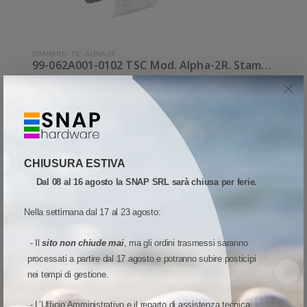
STAMPANTI
-
TSC
-
ALPHA-2R
99-062A001-0102 TSC Mod. Alpha-2R. Stampante di etichette.
Stampante di etichette termica diretta TSC Alpha-2R
Stampante leggera da usarsi in mobilit. Stampa termica
diretta. Collegamento wireless senza fili. Velocit di stampa:
433,17 €
102 mm/sec Risoluzione di stampa: 8 dot/mm Wireless:
25%
579,50 €
Sconto:
Prezzo di listino:
Imponibile:
355,06€
78,11 €
Iva:
Presente Supporto di
CHIUSURA ESTIVA
Disponibile
Dal 08 al 16 agosto la SNAP SRL sarà chiusa per ferie.
Aggiungi al carrello
Nella settimana dal 17 al 23 agosto:
Quota
Wish list
Quick View
- Il
sito non chiude mai
, ma gli ordini trasmessi saranno
Confronta
processati a partire dal 17 agosto e potranno subire posticipi
nei tempi di gestione.
SCONTO 31%
- L’Ufficio Amministrativo e il reparto di assistenza tecnica