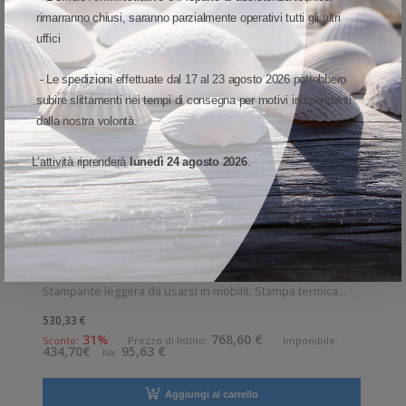
rimarranno chiusi, saranno parzialmente operativi tutti gli altri
uffici
- Le spedizioni effettuate dal 17 al 23 agosto 2026 potrebbero
subire slittamenti nei tempi di consegna per motivi indipendenti
dalla nostra volontà.
L’attività riprenderà
lunedì 24 agosto 2026
.
STAMPANTI
-
TSC
-
ALPHA-2R
99-062A003-0302 TSC Mod. Alpha-2R. Stampante di etichette.
Stampante di etichette termica diretta TSC Alpha-2R
Stampante leggera da usarsi in mobilit. Stampa termica
diretta. Collegamento wireless senza fili. Velocit di stampa:
530,33 €
102 mm/sec Risoluzione di stampa: 8 dot/mm Wireless:
31%
768,60 €
Sconto:
Prezzo di listino:
Imponibile:
434,70€
95,63 €
Iva:
Presente Supporto di
Aggiungi al carrello