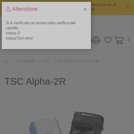
Il sito non chiude mai ma i nostri uffici saranno chiusi dal
8
×
Attenzione
agosto 2026 al 16 agosto 2026
ITA
Area Riservata
Si è verificato un errore nella verifica del
carrello.
status:
0
statusText:
error
STAMPANTI
TSC
MODELLO TSC ALPHA-2R
TSC Alpha-2R