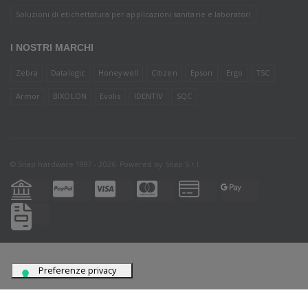
Soluzioni di etichettatura per applicazioni sanitarie e laboratori
I NOSTRI MARCHI
Zebra
Datalogic
Honeywell
Citizen
Epson
Ergo
TSC
Armor
BIXOLON
Evolis
IDENTIV
SQC
© Snap hardware 1997 - 2026. Powered by
Snap S.r.l.