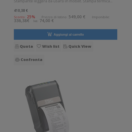
Stampante leggera da usarsi in mobilit. Stampa termica
diretta. Collegamento wireless senza fili. Velocit di stampa:
410,38 €
102 mm/sec Risoluzione di stampa: 8 dot/mm Wireless:
25%
549,00 €
Sconto:
Prezzo di listino:
Imponibile:
336,38€
74,00 €
Iva:
Presente Supporto di
Aggiungi al carrello
Quota
Wish list
Quick View
Confronta