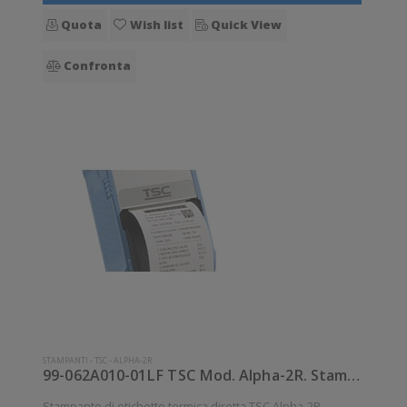
Quota
Wish list
Quick View
Confronta
STAMPANTI
-
TSC
-
ALPHA-2R
99-062A010-01LF TSC Mod. Alpha-2R. Stampante di etichette.
Stampante di etichette termica diretta TSC Alpha-2R