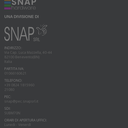
UNA DIVISIONE DI
INDIRIZZO:
Via Cap. Luca Mazzella, 40-44
82100 Benevento(BN)
Italia
PARTITA IVA:
01066160621
TELEFONO:
+39 0824 1815960
21080
PEC:
snap@pec.snapsrl.it
SDI:
SUBM70N
ORARI DI APERTURA UFFICI:
Lunedi - Venerdì