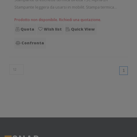
Stampante leggera da usarsi in mobilit. Stampa termica
diretta. Collegamento wireless senza fili. Velocit di stampa:
Prodotto non disponibile. Richiedi una quotazione.
102 mm/sec Risoluzione di stampa: 8 dot/mm Wireless:
Quota
Wish list
Quick View
Presente Supporto di
Confronta
(curren
1