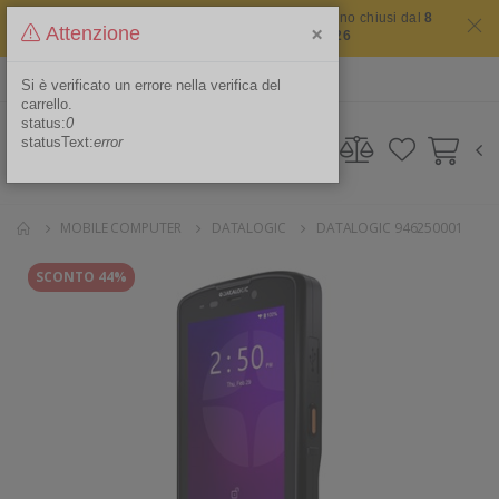
Il sito non chiude mai ma i nostri uffici saranno chiusi dal
8
×
Attenzione
agosto 2026 al 16 agosto 2026
ITA
Area Riservata
Si è verificato un errore nella verifica del
carrello.
status:
0
statusText:
error
MOBILE COMPUTER
DATALOGIC
DATALOGIC 946250001
SCONTO 44%