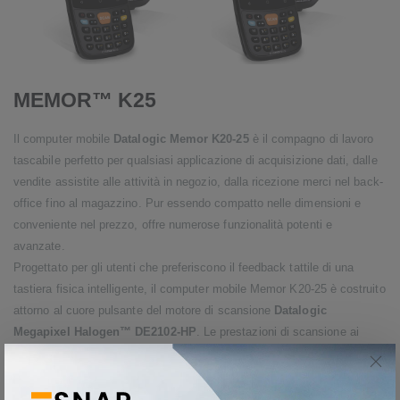
MEMOR™ K25
Il computer mobile
Datalogic Memor K20-25
è il compagno di lavoro
tascabile perfetto per qualsiasi applicazione di acquisizione dati, dalle
vendite assistite alle attività in negozio, dalla ricezione merci nel back-
office fino al magazzino. Pur essendo compatto nelle dimensioni e
conveniente nel prezzo, offre numerose funzionalità potenti e
avanzate.
Progettato per gli utenti che preferiscono il feedback tattile di una
tastiera fisica intelligente, il computer mobile Memor K20-25 è costruito
attorno al cuore pulsante del motore di scansione
Datalogic
Megapixel Halogen™ DE2102-HP
. Le prestazioni di scansione ai
massimi livelli della categoria sono garantite grazie al pieno
sfruttamento della potenza delle librerie di decodifica sviluppate da
Datalogic.