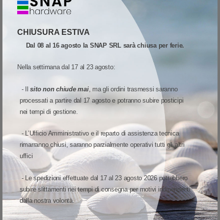
PIATTAFORMA ALL'AVANGUARDIA CON
L'ULTIMA VERSIONE DEL SISTEMA OPERATIVO
CHIUSURA ESTIVA
ANDROID
Dal 08 al 16 agosto la SNAP SRL sarà chiusa per ferie.
Nel mondo Android, l'accesso all'ultima versione del sistema operativo,
Nella settimana dal 17 al 23 agosto:
dotata delle più recenti patch di sicurezza, è molto importante anche
per le aziende più piccole. Il computer mobile
Memor K20-25
offre gli
- Il
sito non chiude mai
, ma gli ordini trasmessi saranno
standard più avanzati per questa categoria di prodotti, grazie a un
processati a partire dal 17 agosto e potranno subire posticipi
processore
octa-core da 2 GHz
e al sistema operativo
Android 13
nei tempi di gestione.
(certificato GMS nella maggior parte delle regioni), aggiornabile fino ad
Android 15
.
- L’Ufficio Amministrativo e il reparto di assistenza tecnica
rimarranno chiusi, saranno parzialmente operativi tutti gli altri
LA CONNETTIVITÀ CELLULARE SI RIVELA
uffici
ESTREMAMENTE PRATICA
- Le spedizioni effettuate dal 17 al 23 agosto 2026 potrebbero
Che la tua attività si svolga all'interno della struttura aziendale o in aree
subire slittamenti nei tempi di consegna per motivi indipendenti
esterne operative, il
Memor K20-25
offre tutta la connettività
dalla nostra volontà.
necessaria: è disponibile nelle versioni
solo Wi-Fi
oppure
Wi-Fi + rete