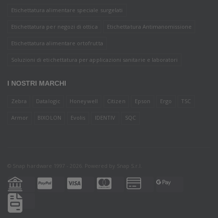
Etichettatura alimentare speciale surgelati
Etichettatura per negozi di ottica
Etichettatura Antimanomissione
Etichettatura alimentare ortofrutta
Soluzioni di etichettatura per applicazioni sanitarie e laboratori
I NOSTRI MARCHI
Zebra
Datalogic
Honeywell
Citizen
Epson
Ergo
TSC
Armor
BIXOLON
Evolis
IDENTIV
SQC
© Snap hardware 1997 - 2026. Powered by
Snap S.r.l.