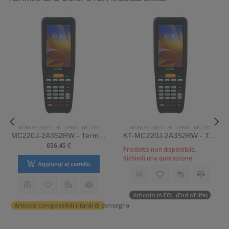
MOBILE COMPUTER
-
ZEBRA
-
MC2200
MOBILE COMPUTER
-
ZEBRA
-
MC2200
MC220J-2A3S2RW - Terminale Zebra palmare modello MC2200
KT-MC220J-2A3S2RW - Terminale Zebra palmare modello MC2200
656,45 €
Prodotto non disponibile.
Richiedi una quotazione.
Aggiungi al carrello
Articolo in EOL (End of life)
Articolo con possibili ritardi di consegna