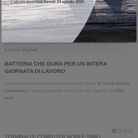
cellulare 4G
in alcuni Paesi selezionati (solo trasmissione dati; il 4G
L’attività riprenderà
lunedì 24 agosto 2026
.
non è disponibile in Nord America).
STRUTTURA PER OGNI TIPO DI NECESSITA'
Leggero e comodo da utilizzare, garantisce una maggiore robustezza
grazie alla certificazione
IP64
e resiste a cadute da un'altezza fino a
1,5 metri (5 piedi)
.
BATTERIA CHE DURA PER UN INTERA
GIORNATA DI LAVORO
L'autonomia per un'intera giornata lavorativa, fino a
10 ore di utilizzo
continuativo
, è assicurata dalla batteria ad alta capacità da
4.850
mAh
.
TERMINALI E COMPUTER MOBILE SIMILI