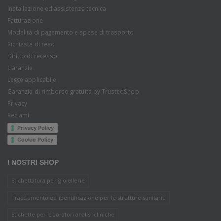
Installazione ed assistenza tecnica
Fatturazione
Modalità di pagamento e spese di trasporto
Richieste di reso
Diritto di recesso
Garanzie
Legge applicabile
Garanzia di rimborso gratuita by TrustedShop
Privacy
Reclami
Privacy Policy
Cookie Policy
I NOSTRI SHOP
Etichettatura per gioiellerie
Tracciamento ed identificazione per le strutture sanitarie
Etichette per laboratori analisi cliniche