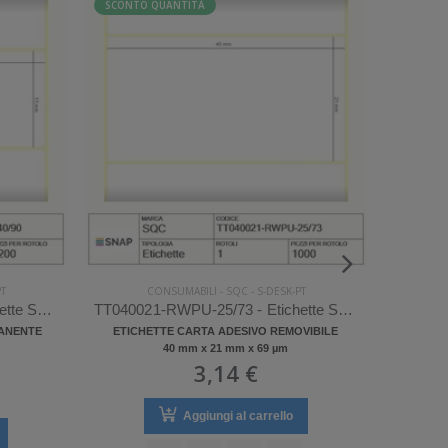
SCONTO QUANTITÀ
ESAURI
SOLO 
PT
CONSUMABILI
-
SQC
-
S-DESK-PT
TT032013-PWPU-40/90 - Etichette SQC S-DESK-PT Carta
TT040021-RWPU-25/73 - Etichette SQC S-DESK-PT Carta
MANENTE
ETICHETTE CARTA ADESIVO REMOVIBILE
ETICH
40 mm x 21 mm x 69 µm
3,14 €
Aggiungi al carrello