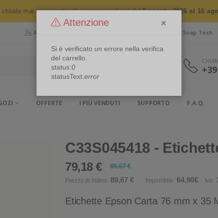
n chiude mai ma i nostri uffici saranno chiusi dal
8 agosto 2026 al 16 ag
×
Attenzione
Area Riservata
Chi siamo
Snap Security
Snap Tech
Si è verificato un errore nella verifica
del carrello.
CHIA
status:
0
+39
statusText:
error
GOZI
OFFERTE
I PIÙ VENDUTI
SUPPORTO
F.A.Q.
C33S045418 - Etichett
79,18 €
89,67 €
89,67 €
64,90€
1
Prezzo di listino:
Imponibile:
Iva:
Etichette Epson Carta 76 mm x 35 M