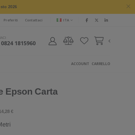
osto 2026
ITA
Preferiti
Contattaci
MACI
 0824 1815960
ACCOUNT
CARRELLO
e Epson Carta
4,28 €
etri