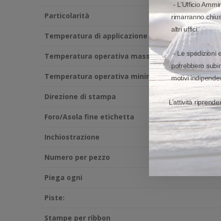
- L’Ufficio Ammin
Particolarità
rimarranno chiusi
altri uffici
Temperatura di applicazione minima
- Le spedizioni 
Temperatura operativa massima
potrebbero subir
Temperatura operativa minima
motivi indipenden
Direzione di stampa
L’attività riprend
Foro/Asola fine etichetta
Inchiostrazione
Numero per pezzo
Piega ogni
Piste:
Stampe per ribbon