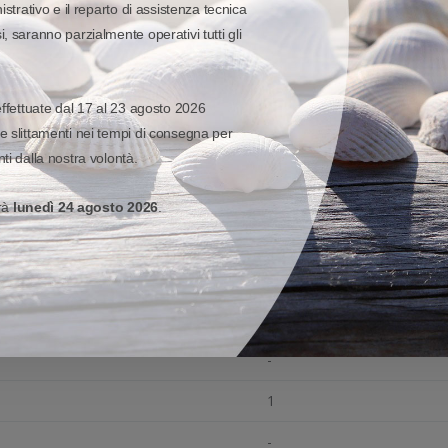
istrativo e il reparto di assistenza tecnica
-
, saranno parzialmente operativi tutti gli
-
effettuate dal 17 al 23 agosto 2026
-
e slittamenti nei tempi di consegna per
-
ti dalla nostra volontà.
-
erà
lunedì 24 agosto 2026
.
-
-
-
-
1
-