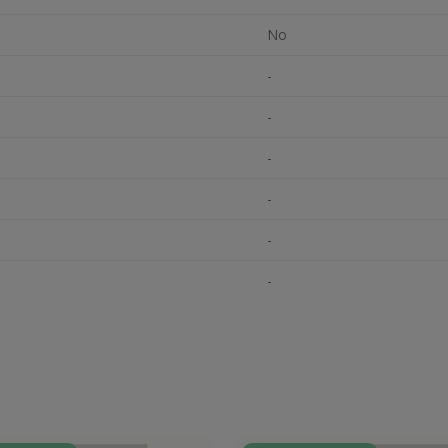
No
-
-
-
-
-
-