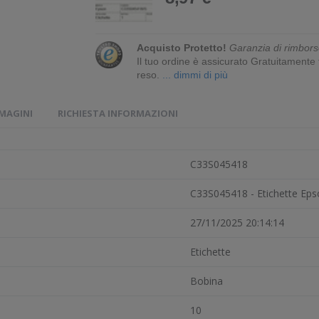
Acquisto Protetto!
Garanzia di rimbors
Il tuo ordine è assicurato Gratuitament
reso.
... dimmi di più
MMAGINI
RICHIESTA INFORMAZIONI
C33S045418
C33S045418 - Etichette Eps
27/11/2025 20:14:14
Etichette
Bobina
10