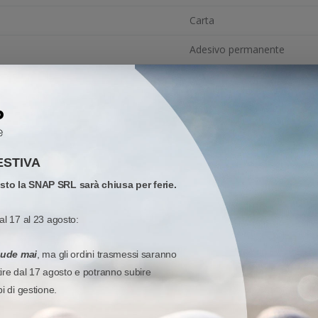
Carta
Adesivo permanente
76 mm
35 mm
40 mm
ESTIVA
101 mm
osto la SNAP SRL sarà chiusa per ferie.
Trasferimento Termico
al 17 al 23 agosto:
Stampanti desktop, Stampant
-
iude mai
, ma gli ordini trasmessi saranno
tire dal 17 agosto e potranno subire
Bianco
pi di gestione.
-