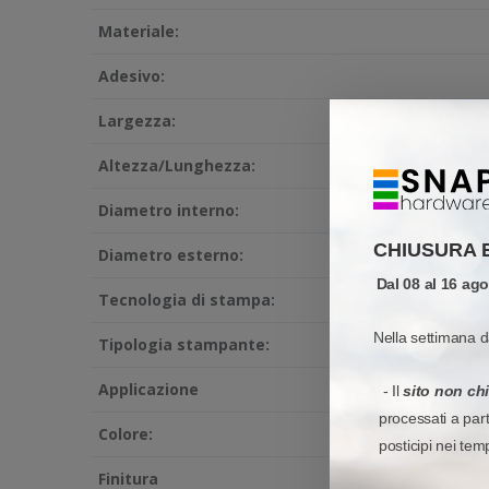
Materiale:
Adesivo:
Largezza:
Altezza/Lunghezza:
Diametro interno:
CHIUSURA 
Diametro esterno:
Dal 08 al 16 ag
Tecnologia di stampa:
Nella settimana d
Tipologia stampante:
Applicazione
- Il
sito non ch
processati a par
Colore:
posticipi nei tem
Finitura