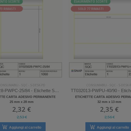
ENTO SCORTE
ESAURIMENTO SCORTE
73 RIMASTI
SOLO 77 RIMASTI
ONSUMABILI
-
SQC
-
S-DESK-PD
CONSUMABILI
-
SQC
-
S-DESK-
DT025028-PWPC-25/84 - Etichette SQC S-DESK-PD Carta
TTE CARTA ADESIVO PERMANENTE
ETICHETTE CARTA ADESIVO PER
25 mm x 28 mm
32 mm x 13 mm
2,32 €
2,35 €
2,53 €
2,56 €
Aggiungi al carrello
Aggiungi al carrello