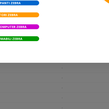
PANTI ZEBRA
Stampanti desktop, Stampanti 
TORI ZEBRA
-
COMPUTER ZEBRA
Bianco
-
MABILI ZEBRA
-
-
-
-
-
-
-