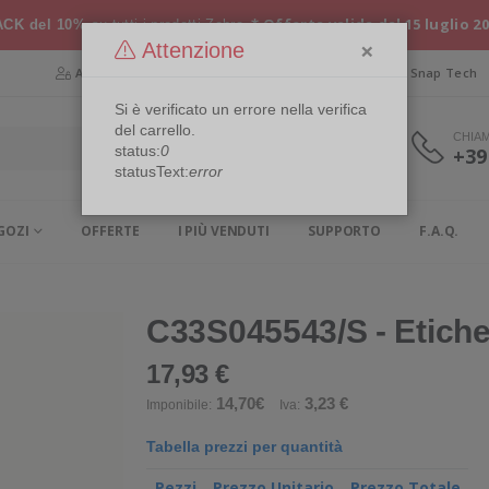
* Offerta valida dal 15 luglio 2
CK del 10%
su tutti i prodotti Zebra
×
Attenzione
Area Riservata
Chi siamo
Snap Security
Snap Tech
Si è verificato un errore nella verifica
del carrello.
CHIA
status:
0
+39
statusText:
error
GOZI
OFFERTE
I PIÙ VENDUTI
SUPPORTO
F.A.Q.
C33S045543/S - Etiche
17,93 €
14,70€
3,23 €
Imponibile:
Iva:
Tabella prezzi per quantità
Pezzi
Prezzo Unitario
Prezzo Totale