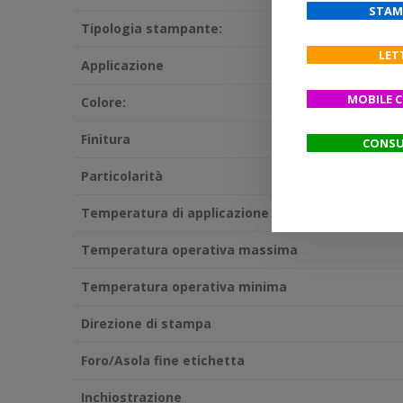
STAM
Tipologia stampante:
LET
Applicazione
MOBILE 
Colore:
Finitura
CONSU
Particolarità
Temperatura di applicazione minima
Temperatura operativa massima
Temperatura operativa minima
Direzione di stampa
Foro/Asola fine etichetta
Inchiostrazione