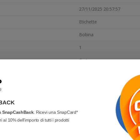
27/11/2025 20:57:57
Etichette
Bobina
1
Carta
Adesivo permanente
76 mm
127 mm
BACK
40 mm
va
SnapCashBack
. Ricevi una SnapCard*
 al 10% dell'importo di tutti i prodotti
102 mm
Trasferimento Termico