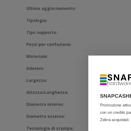
Ultimo aggiornamento:
Tipologia:
Tipo supporto:
Pezzi per confezione:
Materiale:
Adesivo:
Largezza:
Altezza/Lunghezza:
SNAPCASH
Diametro interno:
Promozione atti
con un credito pari
Diametro esterno:
Zebra acquistati.
Tecnologia di stampa: