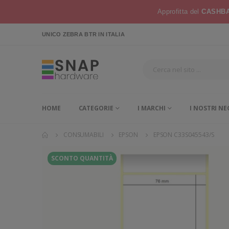
Approfitta del
CASHBA
UNICO ZEBRA BTR
IN ITALIA
HOME
CATEGORIE
I MARCHI
I NOSTRI NE
CONSUMABILI
EPSON
EPSON C33S045543/S
SCONTO QUANTITÀ