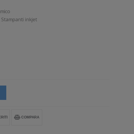
rmico
 Stampanti inkjet
RITI
COMPARA