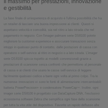
Il massimo per prestazioni, innovazione
e gestibilità
La fase finale di un'esperienza di acquisto è l'ultima possibilità che ha
un retailer di lasciare una buona impressione ai clienti. Questi si
aspettano velocità e comodità, sia nel ritiro a lato strada che nel
pagamento in negozio. Con l'imager palmare serie DS8100 potete
migliorare la customer experience e assicurare transazioni senza
intoppi in qualsiasi punto di contatto, dalle postazioni di cassa con
operatore o self-service al ritiro in negozio o a lato strada. L'imager
serie DS8100 spicca rispetto ai modelli convenzionali grazie a
prestazioni di scansione senza confronti che permettono al personale
di cassa e ai clienti che usano le casse self-service di leggere
facilmente qualsiasi codice a barre ogni volta al primo colpo. Tra le
numerose innovazioni vi sono le fonti di alimentazione intercambiabili:
batteria PowerPrecision+ e condensatore PowerCap
. Inoltre, ogni
TM
1
imager serie DS8100 è progettato con DataCapture DNA, l'esclusivo
ecosistema software Zebra che semplifica ogni fase della scansione
per tutta la vita utile del dispositivo. Favorite un rapido deflusso alle