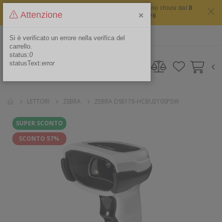
Il sito non chiude mai ma i nostri uffici saranno chiusi dal
8
×
Attenzione
agosto 2026 al 16 agosto 2026
ITA
Area Riservata
Si è verificato un errore nella verifica del
carrello.
status:
0
statusText:
error
LETTORI
ZEBRA
ZEBRA DS8178-HCBU210SP5W
SUPER SCONTO
SCONTO 57%