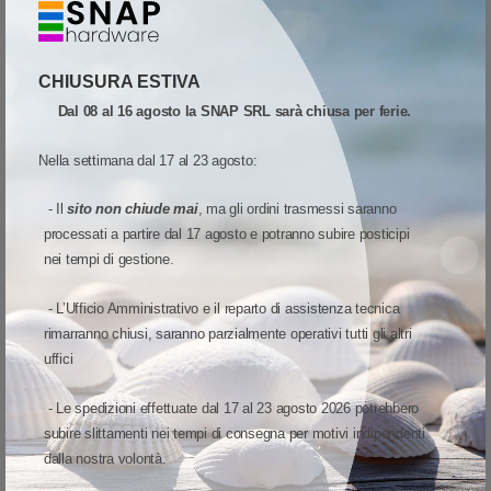
presenti nel carrello del cliente, senza mai lasciare la propria
postazione.
CHIUSURA ESTIVA
Opzioni di alimentazione intercambiabili
Dal 08 al 16 agosto la SNAP SRL sarà chiusa per ferie.
Per fornire energia ai vostri dispositivi avete a disposizione due opzioni
Nella settimana dal 17 al 23 agosto:
di alimentazione intercambiabili: una batteria PowerPrecision+ un o
condensatore PowerCap™. Potete sostituire le opzioni di
- Il
sito non chiude mai
, ma gli ordini trasmessi saranno
alimentazione in qualunque momento su tutti i modelli, direttamente sul
processati a partire dal 17 agosto e potranno subire posticipi
posto – nessuna necessità di acquistare dispositivi separati con e
nei tempi di gestione.
senza batteria. E la gestione delle fonti di alimentazione è
semplicissima. Sia la batteria PowerPrecision+ che il condensatore
- L’Ufficio Amministrativo e il reparto di assistenza tecnica
PowerCap riportano il modello e numero di serie del dispositivo con cui
rimarranno chiusi, saranno parzialmente operativi tutti gli altri
vengono utilizzati, in modo che possiate sempre sapere quale opzione
uffici
di alimentazione è installata su ciascuno scanner. Possibilità di vedere
con una sola occhiata se la batteria PowerPrecision+ o il condensatore
- Le spedizioni effettuate dal 17 al 23 agosto 2026 potrebbero
PowerCap sono sufficientemente carichi all'inizio di un turno.
subire slittamenti nei tempi di consegna per motivi indipendenti
dalla nostra volontà.
Strumenti anti-smarrimento per evitare le