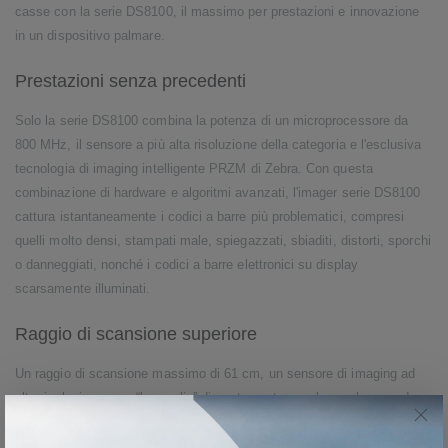
casse con la serie DS8100, il massimo per prestazioni e innovazione
in un dispositivo palmare.
Prestazioni senza precedenti
Solo la serie DS8100 combina la potenza di un microprocessore da
800 MHz, il sensore a più alta risoluzione della categoria e l'esclusiva
tecnologia di imaging intelligente PRZM di Zebra. Con questa
combinazione di hardware e algoritmi avanzati, l'imager serie DS8100
cattura istantaneamente i codici a barre più problematici, compresi
quelli molto densi, stampati male, spiegazzati, sbiaditi, distorti, sporchi
o danneggiati, nonché i codici a barre elettronici su display
scarsamente illuminati.
Raggio di scansione superiore
Un raggio di scansione massimo di 61 cm, un sensore di imaging ad
alta risoluzione e un “bersaglio” di puntamento accelerano le procedure
di pagamento. Ora il personale di cassa, anche nei momenti di
massimo afflusso della clientela, può leggere facilmente gli articoli