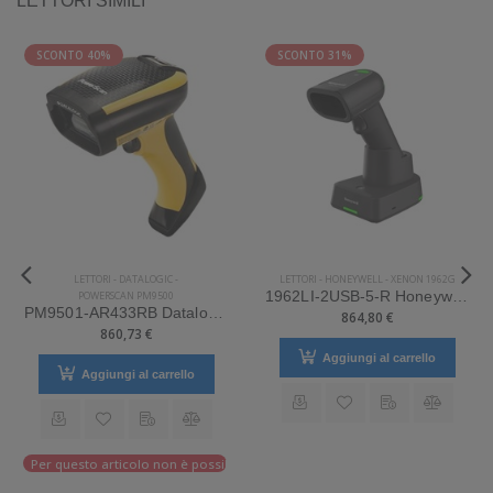
SCONTO 40%
SCONTO 31%
LETTORI
-
DATALOGIC
-
LETTORI
-
HONEYWELL
-
XENON 1962G
POWERSCAN PM9500
1962LI-2USB-5-R Honeywell Mod. Xenon 1962g.
PM9501-AR433RB Datalogic Mod. Powerscan PM9500.
864,80 €
860,73 €
Aggiungi al carrello
Aggiungi al carrello
Per questo articolo non è possibile effettuare il reso