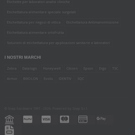
Etichette per laboratori analisi cliniche
Etichettatura alimentare speciale surgelati
Etichettatura per negozi di ottica
Etichettatura Antimanomissione
Etichettatura alimentare ortofrutta
Soluzioni di etichettatura per applicazioni sanitarie e laboratori
I NOSTRI MARCHI
Zebra
Datalogic
Honeywell
Citizen
Epson
Ergo
TSC
Armor
BIXOLON
Evolis
IDENTIV
SQC
© Snap hardware 1997 - 2026. Powered by
Snap S.r.l.