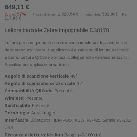
649,11 €
57%
1.526,54 €
532,06€
Sconto:
Prezzo di listino:
Imponibile:
Iva:
117,05 €
Lettore barcode Zebra impugnabile DS8178
Lettore per uso generale è lo strumento ideale per le aziende che
desiderano migliorare le applicazioni quotidiane di lettura dei codici
a barre. Lettura QrCode abilitata. Collegamento wireless senza fili.
Specifica per applicazioni sanitarie.
Angolo di scansione verticale
: 48°
Angolo di scansione orizzontale
: 37°
Compatibilità QRCode
: Presente
Wireless
: Presente
Sanificabile
: Presente
Tecnologia
: Area Imager
Interfaccia
: Bluetooth , IBM 46XX, KBW, RS-485, Seriale RS-232,
USB
Distanza di lettura
: Medium Range (40-100 cm)