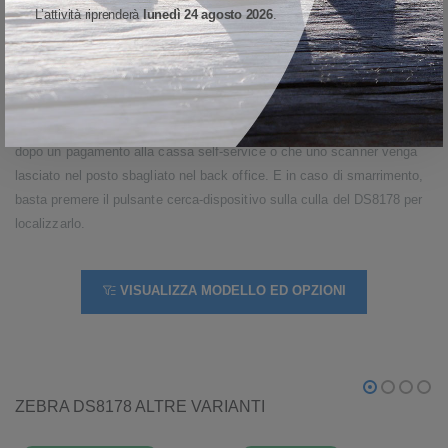
interruzioni operative
L’attività riprenderà
lunedì 24 agosto 2026
.
Con il sistema Virtual Tether di Zebra, la culla e lo scanner avvisano il
personale quando un dispositivo risulta fuori portata o è rimasto
scollegato dalla culla per un periodo prolungato. Così eviterete che uno
scanner cordless finisca inavvertitamente nel carrello di un cliente
dopo un pagamento alla cassa self-service o che uno scanner venga
lasciato nel posto sbagliato nel back office. E in caso di smarrimento,
basta premere il pulsante cerca-dispositivo sulla culla del DS8178 per
localizzarlo.
VISUALIZZA MODELLO ED OPZIONI
ZEBRA DS8178 ALTRE VARIANTI