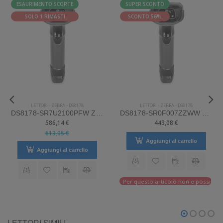
ESAURIMENTO SCORTE
SUPER SCONTO
SOLO 1 RIMASTI
SCONTO 56%
LETTORI
-
ZEBRA
-
DS8178
LETTORI
-
ZEBRA
-
DS8178
DS8178-SR7U2100PFW Zebra Mod. DS8178. Classificazione: Impugnabile.
DS8178-SR0F007ZZWW Zebra Mod. DS8178. Classificazione: Impugnabile.
586,14 €
443,08 €
613,05 €
Aggiungi al carrello
Aggiungi al carrello
Per questo articolo non è possibile e
LETTORI SIMILI