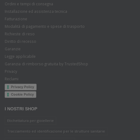
Ordini e tempi di consegna
Installazione ed assistenza tecnica
Fatturazione
Modalità di pagamento e spese di trasporto
Richieste di reso
Diritto di recesso
Garanzie
Legge applicabile
Garanzia di rimborso gratuita by TrustedShop
Privacy
Reclami
Privacy Policy
Cookie Policy
I NOSTRI SHOP
Etichettatura per gioiellerie
Tracciamento ed identificazione per le strutture sanitarie