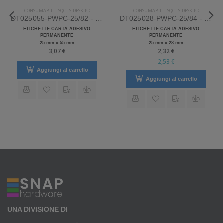
CONSUMABILI
-
SQC
-
S-DESK-PD
CONSUMABILI
-
SQC
-
S-DESK-PD
DT025055-PWPC-25/82 - Etichette SQC S-DESK-PD Carta
DT025028-PWPC-25/84 - Etichette SQC S-DESK-PD Carta
ETICHETTE CARTA ADESIVO
ETICHETTE CARTA ADESIVO
PERMANENTE
PERMANENTE
25 mm x 55 mm
25 mm x 28 mm
3,07 €
2,32 €
2,53 €
Aggiungi al carrello
Aggiungi al carrello
UNA DIVISIONE DI