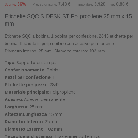
36%
7,43 €
3,92€
0,86 €
Sconto:
Prezzo di listino:
Imponibile:
Iva:
Etichette SQC S-DESK-ST Polipropilene 25 mm x 15
mm
Etichette SQC a bobina. 1 bobina per confezione. 2845 etichette per
bobina. Etichette in polipropilene con adesivo permanente.
Diametro interno: 25 mm. Diametro esterno: 102 mm.
Tipo
: Supporto di stampa
Confezionamento
: Bobina
Pezzi per confezione
: 1
Etichette per pezzo
: 2845
Materiale principale
: Polipropilene
Adesivo
: Adesivo permanente
Larghezza
: 25 mm
Altezza\Lunghezza
: 15 mm
Diametro Interno
: 25 mm
Diametro Esterno
: 102 mm
Tecnologia di stampa
: Trasferimento Termico