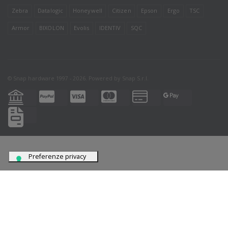
Zebra
Datalogic
Honeywell
Citizen
Epson
Ergo
TSC
Armor
BIXOLON
Evolis
IDENTIV
SQC
© Snap hardware 1997 - 2026. Powered by
Snap S.r.l.