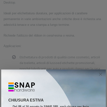
Desktop.
Ideali per etichettatura duratura, per applicazioni di carattere
permanente in varie ambientazioni anche critiche dove è richiesta una
adesività tenace e una stampa a lungo termine.
Richiede l'utilizzo del ribbon in cera/resina o resina.
Applicazioni:
Etichettatura di prodotti di qualità come cosmetici, articoli
da toeletta, articoli di lussoed etichette promozionali,
nonché lubrificanti per auto e prodotti chimici per la casa
che richiedono durata e resistenza all'umidità o agli agenti
chimici.
Ideale per situazioni che richiedono un'etichettatura
identica al substrato su contenitori in polipropilene.
CHIUSURA ESTIVA
Etichettatura applicata all'esterno
Dal 08 al 16 agosto la SNAP SRL sarà chiusa per ferie.