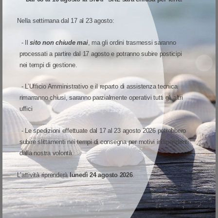
Nella settimana dal 17 al 23 agosto:
- Il
sito non chiude mai
, ma gli ordini trasmessi saranno
processati a partire dal 17 agosto e potranno subire posticipi
nei tempi di gestione.
SQC S-DESK-ST ALTRE VARIANTI
- L’Ufficio Amministrativo e il reparto di assistenza tecnica
rimarranno chiusi, saranno parzialmente operativi tutti gli altri
ESAURIMENTO SCORTE
ESAURIMENTO SCORTE
uffici
SOLO 52 RIMASTI
SOLO 36 RIMASTI
- Le spedizioni effettuate dal 17 al 23 agosto 2026 potrebbero
subire slittamenti nei tempi di consegna per motivi indipendenti
dalla nostra volontà.
L’attività riprenderà
lunedì 24 agosto 2026
.
CONSUMABILI
-
SQC
-
S-DESK-ST
CONSUMABILI
-
SQC
-
S-DESK-ST
TT012-SWPG-25/127 - Etichette SQC S-DESK-ST Polipropilene
TT020020-PWPPG-25/110 - Etichette SQC S-DESK-ST Polipropilene
ETICHETTE POLIPROPILENE
ETICHETTE POLIPROPILENE