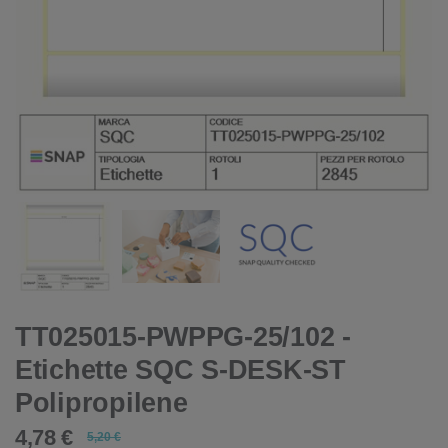
TT025015-PWPPG-25/102 -
Etichette SQC S-DESK-ST
Polipropilene
4,78 €
5,20 €