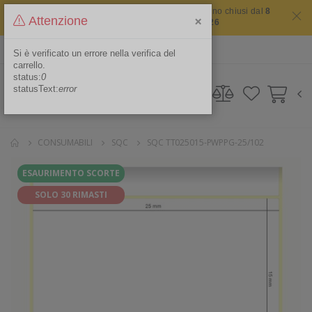
Il sito non chiude mai ma i nostri uffici saranno chiusi dal
8
×
Attenzione
agosto 2026 al 16 agosto 2026
ITA
Area Riservata
Si è verificato un errore nella verifica del
carrello.
status:
0
statusText:
error
CONSUMABILI
SQC
SQC TT025015-PWPPG-25/102
ESAURIMENTO SCORTE
SOLO 30 RIMASTI