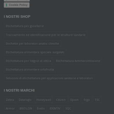
Cookie Policy
I NOSTRI SHOP
Etichettatura per gioiellerie
Tracciamento ed identificazione per le strutture sanitarie
Etichette per laboratori analisi cliniche
Etichettatura alimentare speciale surgelati
Etichettatura per negozi di ottica
Etichettatura Antimanomissione
Etichettatura alimentare ortofrutta
Soluzioni di etichettatura per applicazioni sanitarie e laboratori
I NOSTRI MARCHI
Zebra
Datalogic
Honeywell
Citizen
Epson
Ergo
TSC
Armor
BIXOLON
Evolis
IDENTIV
SQC