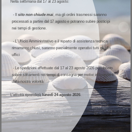
Nella settimana dal 17 al 23 agosto:
Direzione di stampa
-
Foro/Asola fine etichetta
-
- Il
sito non chiude mai
, ma gli ordini trasmessi saranno
processati a partire dal 17 agosto e potranno subire posticipi
Inchiostrazione
-
nei tempi di gestione.
Numero per pezzo
-
- L’Ufficio Amministrativo e il reparto di assistenza tecnica
Piega ogni
-
rimarranno chiusi, saranno parzialmente operativi tutti gli altri
uffici
Piste:
1
Stampe per ribbon
-
- Le spedizioni effettuate dal 17 al 23 agosto 2026 potrebbero
subire slittamenti nei tempi di consegna per motivi indipendenti
Tacca nera:
No
dalla nostra volontà.
Testine compatibili
-
L’attività riprenderà
lunedì 24 agosto 2026
.
Tipo adesivo
-
Tratteggio
-
Forma
-