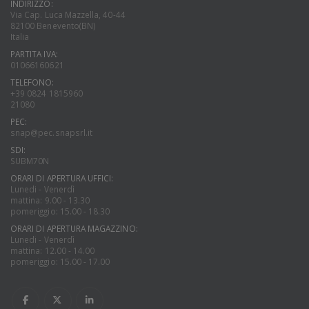
INDIRIZZO:
Via Cap. Luca Mazzella, 40-44
82100 Benevento(BN)
Italia
PARTITA IVA:
01066160621
TELEFONO:
+39 0824 1815960
21080
PEC:
snap@pec.snapsrl.it
SDI:
SUBM70N
ORARI DI APERTURA UFFICI:
Lunedi - Venerdì
mattina: 9.00 - 13.30
pomeriggio: 15.00 - 18.30
ORARI DI APERTURA MAGAZZINO:
Lunedi - Venerdì
mattina: 12.00 - 14.00
pomeriggio: 15.00 - 17.00