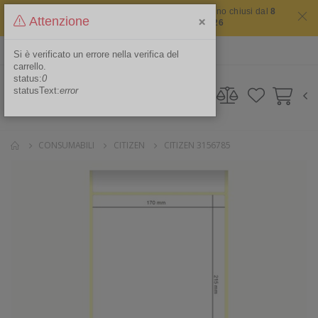
Il sito non chiude mai ma i nostri uffici saranno chiusi dal
8
×
Attenzione
agosto 2026 al 16 agosto 2026
ITA
Area Riservata
Si è verificato un errore nella verifica del
carrello.
status:
0
statusText:
error
CONSUMABILI
CITIZEN
CITIZEN 3156785