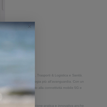
-line nei settori Retail, Trasporti & Logistica e Sanità.
o supportato dalla tecnologia più all’avanguardia. Con un
 di scansione e pagamento alla connettività mobile 5G e
, che fornisce una soluzione pratica e innovativa anche