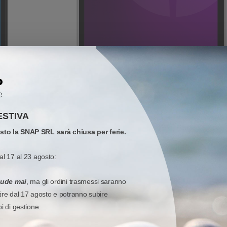
ESTIVA
osto la SNAP SRL sarà chiusa per ferie.
al 17 al 23 agosto:
 di dispositivi Android™ full-touch, progettati per applicazioni di front
enze dei clienti in termini di ergonomia, sicurezza e longevità, il tutt
iude mai
, ma gli ordini trasmessi saranno
 e piccole tutto ciò di cui hanno bisogno: dalle più avanzate tecnologie
tire dal 17 agosto e potranno subire
rni ed esterni.
pi di gestione.
pia di PDA full-touch, tutti supportati dalla
Datalogic Mobility Suite