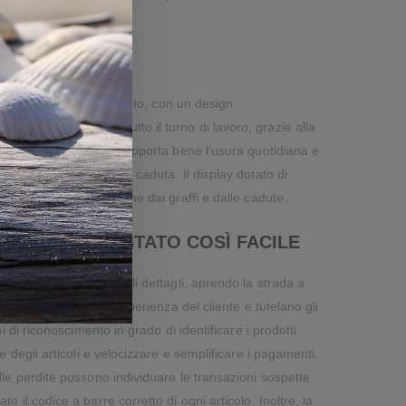
tivo più sottile in assoluto, con un design
atura comoda per tutto il turno di lavoro, grazie alla
rogettato per durare, sopporta bene l'usura quotidiana e
per la resistenza alla caduta. Il display dotato di
 un'ulteriore protezione dai graffi e dalle cadute.
E NON È MAI STATO COSÌ FACILE
le cattura i più piccoli dettagli, aprendo la strada a
ale che migliorano l’esperienza del cliente e tutelano gli
ni di riconoscimento in grado di identificare i prodotti
e degli articoli e velocizzare e semplificare i pagamenti.
lle perdite possono individuare le transazioni sospette
 il codice a barre corretto di ogni articolo. Inoltre, la