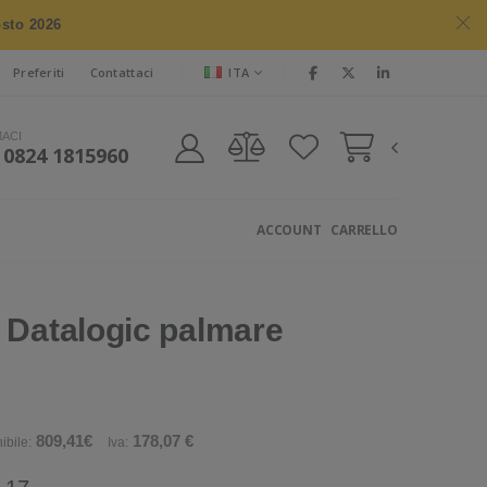
osto 2026
ITA
Preferiti
Contattaci
MACI
 0824 1815960
ACCOUNT
CARRELLO
 Datalogic palmare
809,41€
178,07 €
ibile:
Iva: