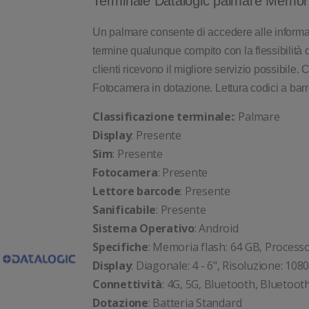
Terminale Datalogic palmare Memor
Un palmare consente di accedere alle informaz
termine qualunque compito con la flessibilità 
clienti ricevono il migliore servizio possibile
Fotocamera in dotazione. Lettura codici a barre
Classificazione terminale:
: Palmare
Display
: Presente
Sim
: Presente
Fotocamera
: Presente
Lettore barcode
: Presente
Sanificabile
: Presente
Sistema Operativo
: Android
Specifiche
: Memoria flash: 64 GB, Proces
Display
: Diagonale: 4 - 6", Risoluzione: 108
Connettività
: 4G, 5G, Bluetooth, Bluetoo
Dotazione
: Batteria Standard