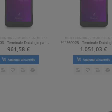
 COMPUTER
-
DATALOGIC
-
MEMOR 17
MOBILE COMPUTER
-
DATALOGIC
-
ME
944950003 - Terminale Datalogic palmare modello Memor 17
961,58 €
1.051,03 €
Aggiungi al carrello
Aggiungi al carrello