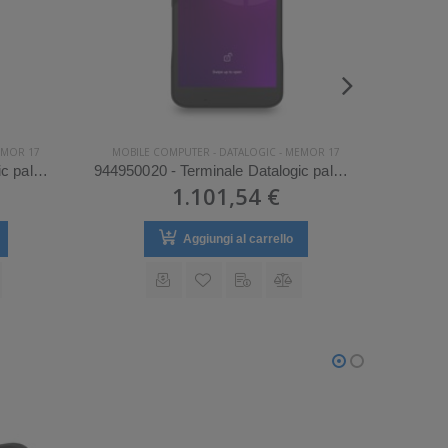
MOR 17
MOBILE COMPUTER
-
DATALOGIC
-
MEMOR 17
MOBIL
944950028 - Terminale Datalogic palmare modello Memor 17
944950020 - Terminale Datalogic palmare modello Memor 17
1.101,54 €
Aggiungi al carrello