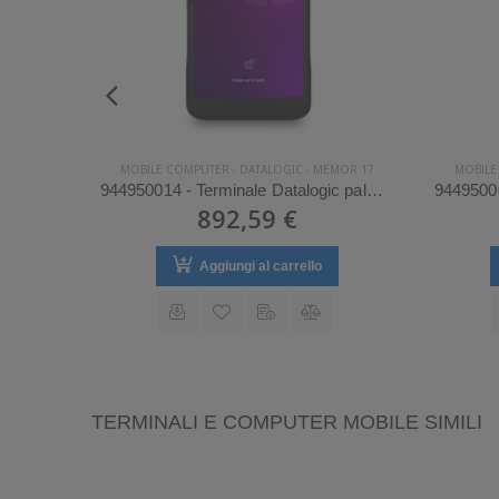
MOR 17
MOBILE COMPUTER
-
DATALOGIC
-
MEMOR 17
MOBILE
944950023 - Terminale Datalogic palmare modello Memor 17
944950014 - Terminale Datalogic palmare modello Memor 17
892,59 €
Aggiungi al carrello
TERMINALI E COMPUTER MOBILE SIMILI