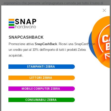
ergonomico che permette un'impugnatura comoda per tutto il turno di
lavoro, grazie alla leggerezza e a un grip stabile. Progettato per durare,
sopporta bene l'usura quotidiana e rispetta lo standard MIL-STD 810H
per la resistenza alla caduta. Il display dotato di Gorilla™ Glass 7 di
Corning™ offre un'ulteriore protezione dai graffi e dalle cadute.
SNAPCASHBACK
UN INVESTIMENTO CHE VALE
Promozione attiva
SnapCashBack
. Ricevi una SnapCard* con
Con la compatibilità garantita fino ad Android 18, potrai contare sul
un credito pari al 10% dell'importo di tutti i prodotti Zebra
miglior
acquistati.
supporto hardware e software del settore per ben 4+4 anni, con
aggiornamenti continui e accesso agli strumenti avanzati della nostra
STAMPANTI ZEBRA
Datalogic Mobility Suite. Il Memor 12-17 dimostra anche il nostro
LETTORI ZEBRA
impegno per la sostenibilità, con l'uso di accessori e imballaggi
ecologici.
MOBILE COMPUTER ZEBRA
RICARICARE E PAGARE NON È MAI STATO
CONSUMABILI ZEBRA
COSÌ FACILE
Una fotocamera a colori HD opzionale cattura i più piccoli dettagli,