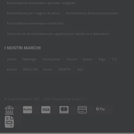
Etichettatura alimentare speciale surgelati
Etichettatura per negozi di ottica
Etichettatura Antimanomissione
Etichettatura alimentare ortofrutta
Soluzioni di etichettatura per applicazioni sanitarie e laboratori
I NOSTRI MARCHI
Zebra
Datalogic
Honeywell
Citizen
Epson
Ergo
TSC
Armor
BIXOLON
Evolis
IDENTIV
SQC
© Snap hardware 1997 - 2026. Powered by
Snap S.r.l.