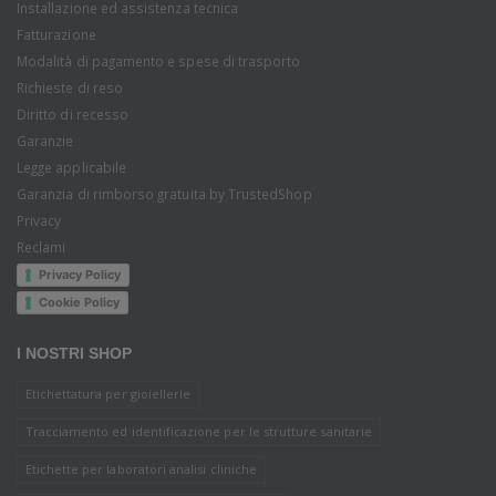
Installazione ed assistenza tecnica
Fatturazione
Modalità di pagamento e spese di trasporto
Richieste di reso
Diritto di recesso
Garanzie
Legge applicabile
Garanzia di rimborso gratuita by TrustedShop
Privacy
Reclami
Privacy Policy
Cookie Policy
I NOSTRI SHOP
Etichettatura per gioiellerie
Tracciamento ed identificazione per le strutture sanitarie
Etichette per laboratori analisi cliniche