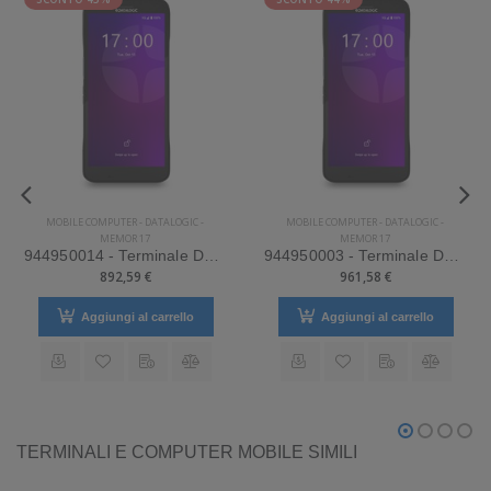
MOBILE COMPUTER
-
DATALOGIC
-
MOBILE COMPUTER
-
DATALOGIC
-
MEMOR 17
MEMOR 17
944950014 - Terminale Datalogic palmare modello Memor 17
944950003 - Terminale Datalogic palmare modello Memor 17
892,59 €
961,58 €
Aggiungi al carrello
Aggiungi al carrello
TERMINALI E COMPUTER MOBILE SIMILI