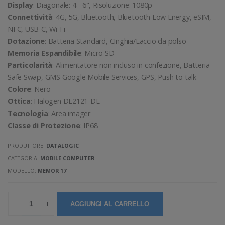
Display
: Diagonale: 4 - 6", Risoluzione: 1080p
Connettività
: 4G, 5G, Bluetooth, Bluetooth Low Energy, eSIM,
NFC, USB-C, Wi-Fi
Dotazione
: Batteria Standard, Cinghia/Laccio da polso
Memoria Espandibile
: Micro-SD
Particolarità
: Alimentatore non incluso in confezione, Batteria
Safe Swap, GMS Google Mobile Services, GPS, Push to talk
Colore
: Nero
Ottica
: Halogen DE2121-DL
Tecnologia
: Area imager
Classe di Protezione
: IP68
PRODUTTORE:
DATALOGIC
CATEGORIA:
MOBILE COMPUTER
MODELLO:
MEMOR 17
AGGIUNGI AL CARRELLO