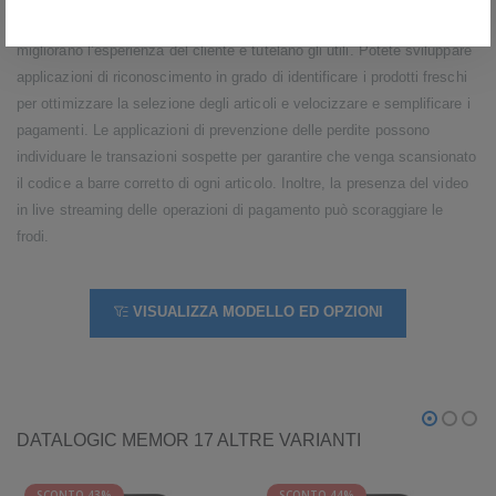
aprendo la strada a nuove applicazioni di visione digitale che
migliorano l’esperienza del cliente e tutelano gli utili. Potete sviluppare
applicazioni di riconoscimento in grado di identificare i prodotti freschi
per ottimizzare la selezione degli articoli e velocizzare e semplificare i
pagamenti. Le applicazioni di prevenzione delle perdite possono
individuare le transazioni sospette per garantire che venga scansionato
il codice a barre corretto di ogni articolo. Inoltre, la presenza del video
in live streaming delle operazioni di pagamento può scoraggiare le
frodi.
VISUALIZZA MODELLO ED OPZIONI
DATALOGIC MEMOR 17 ALTRE VARIANTI
SCONTO 43%
SCONTO 44%