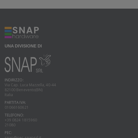
UNA DIVISIONE DI
INDIRIZZO:
Via Cap. Luca Mazzella, 40-44
82100 Benevento(BN)
Italia
PARTITA IVA:
01066160621
TELEFONO:
+39 0824 1815960
21080
PEC:
snap@pec.snapsrl.it